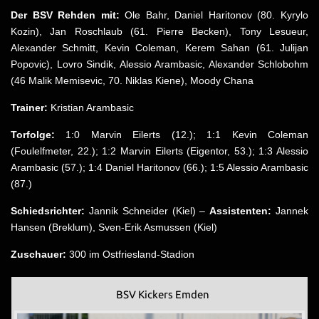
Der BSV Rehden mit:
Ole Bahr, Daniel Haritonov (80. Kyrylo
Kozin), Jan Roschlaub (61. Pierre Becken), Tony Lesueur,
Alexander Schmitt, Kevin Coleman, Kerem Sahan (61. Julijan
Popovic), Lovro Sindik, Alessio Arambasic, Alexander Schlobohm
(46 Malik Memisevic, 70. Niklas Kiene), Moody Chana
Trainer:
Kristian Arambasic
Torfolge:
1:0 Marvin Eilerts (12.); 1:1 Kevin Coleman
(Foulelfmeter, 22.); 1:2 Marvin Eilerts (Eigentor, 53.); 1:3 Alessio
Arambasic (57.); 1:4 Daniel Haritonov (66.); 1:5 Alessio Arambasic
(87.)
Schiedsrichter:
Jannik Schneider (Kiel) –
Assistenten:
Jannek
Hansen (Breklum), Sven-Erik Asmussen (Kiel)
Zuschauer:
300 im Ostfriesland-Stadion
BSV Kickers Emden