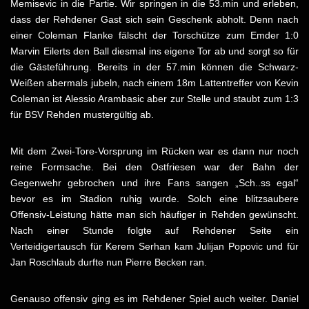
Memisevic in die Partie. Wir springen in die 53.min und erleben,
dass der Rehdener Gast sich sein Geschenk abholt. Denn nach
einer Coleman Flanke fälscht der Torschütze zum Emder 1:0
Marvin Eilerts den Ball diesmal ins eigene Tor ab und sorgt so für
die Gästeführung. Bereits in der 57.min können die Schwarz-
Weißen abermals jubeln, nach einem 18m Lattentreffer von Kevin
Coleman ist Alessio Arambasic aber zur Stelle und staubt zum 1:3
für BSV Rehden mustergültig ab.
Mit dem Zwei-Tore-Vorsprung im Rücken war es dann nur noch
reine Formsache. Bei den Ostfriesen war der Bahn der
Gegenwehr gebrochen und ihre Fans sangen „Sch..ss egal“
bevor es im Stadion ruhig wurde. Solch eine blitzsaubere
Offensiv-Leistung hätte man sich häufiger in Rehden gewünscht.
Nach einer Stunde folgte auf Rehdener Seite ein
Verteidigertausch für Kerem Serhan kam Julijan Popovic und für
Jan Roschlaub durfte nun Pierre Becken ran.
Genauso offensiv ging es im Rehdener Spiel auch weiter. Daniel