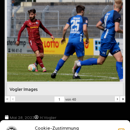
Vogler Images
«
‹
›
»
von
40
Mai 28, 2023
H.Vogler
Cookie-Zustimmung