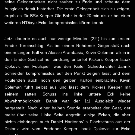
seine Gelegenheiten nicht sauber zu Ende und schaute dem
Ausgleich damit hinterher. Die erste Gelegenheit sich zu zeigen,
ergab es für BSV-Keeper Ole Bahr in der 20.min als er bei einer
weiteren N‘Diaye-Ecke kompromisslos klären konnte.
Jetzt dauerte es auch nur wenige Minuten (22.) bis zum ersten
Emder Toreinschlag. Als bei einem Rehdener Gegenstoß nach
einem langen Ball von Alessio Arambasic, Kevin Coleman allein in
den Emder Sechzehner eindrang unterlief Kickers Keeper Isaak
Djokovic ein Foulspiel, was den Kieler Schiedsrichter Jannik
Schneider kompromisslos auf den Punkt zeigen lässt und dem
Foulenden auch noch den gelben Karton einbrachte. Kevin
Coleman führt selbst aus und lässt dem Kickers Keeper mit
seinem satten Schuss ins linke untere Eck keine
Abwehrmöglichkeit. Damit war der 1:1 Ausgleich wieder
hergestellt. Nach einer halben Stunde erarbeitet der Gast, der
meist über seine Linke Seite angreift, einige Ecken, die aber
nichts einbringen auch Daniel Haritonov’ s Flachschuss aus der
Distanz wird vom Emdener Keeper Isaak Djokovic zur Ecke