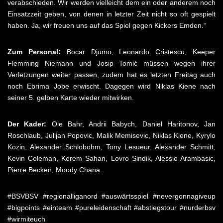
verabschieden. Wir werden vielleicht dem ein oder anderem noch
Einsatzzeit geben, von denen in letzter Zeit nicht so oft gespielt
haben. Ja, wir freuen uns auf das Spiel gegen Kickers Emden.“
Zum Personal:
Bocar Djumo, Leonardo Cristescu, Keeper
Flemming Niemann und Josip Tomić müssen wegen ihrer
Verletzungen weiter passen, zudem hat es letzten Freitag auch
noch Ebrima Jobe erwischt. Dagegen wird Niklas Kiene nach
seiner 5. gelben Karte wieder mitwirken.
Der Kader:
Ole Bahr, Andrii Babych, Daniel Haritonov, Jan
Roschlaub, Julijan Popovic, Malik Memisevic, Niklas Kiene, Kyrylo
Kozin, Alexander Schlobohm, Tony Lesueur, Alexander Schmitt,
Kevin Coleman, Kerem Sahan, Lovro Sindik, Alessio Arambasic,
Pierre Becken, Moody Chana.
#BSVBSV #regionalliganord #auswärtsspiel #nevergonnagiveup
#bigpoints #einteam #pureleidenschaft #abstiegstour #nurderbsv
#wirmiteuch