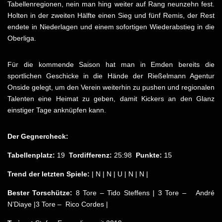
Tabellenregionen, nein man hing weiter auf Rang neunzehn fest.
Holten in der zweiten Hälfte einen Sieg und fünf Remis, der Rest
endete in Niederlagen und einem sofortigen Wiederabstieg in die
Oberliga.
Für die kommende Saison hat man in Emden bereits die
sportlichen Geschicke in die Hände der Rießelmann Agentur
Onside gelegt, um den Verein weiterhin zu pushen und regionalen
Talenten eine Heimat zu geben, damit Kickers an den Glanz
einstiger Tage anknüpfen kann.
Der Gegnercheck:
Tabellenplatz:
19
Tordifferenz:
25:98
Punkte:
15
Trend der letzten Spiele:
| N | N | U | N | N |
Bester Torschütze:
8 Tore – Tido Steffens | 3 Tore – André
N’Diaye |3 Tore – Rico Cordes |