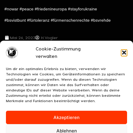
#nowar #peace #friedenineuropa #stayforukraine
#bsvistbunt #fürtoleranz #fürmenschenrechte #bsvrehde
Mai 26, 2023
H.Vogler
Cookie-Zustimmung
VORIGER BEITRAG
NÄCHSTER BEITRAG
verwalten
Beim 0:0 gegen die HSV U21 – Rehden zeigte seinen Anhängern ein packendes letztes Heimspiel
Torspektakel im Finale furioso gegen Kickers Emden im Ostfriesen-Stadion
Um dir ein optimales Erlebnis zu bieten, verwenden wir
Technologien wie Cookies, um Geräteinformationen zu speichern
und/oder darauf zuzugreifen. Wenn du diesen Technologien
zustimmst, können wir Daten wie das Surfverhalten oder
eindeutige IDs auf dieser Website verarbeiten. Wenn du deine
Zustimmung nicht erteilst oder zurückziehst, können bestimmte
Merkmale und Funktionen beeinträchtigt werden.
Akzeptieren
Ablehnen
UNSERE SPONSOREN
KONTAKT
IMPRESSUM