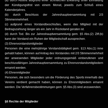
(a) durch Austritt aufgrund einer schriftlichen Erklärung unter Einhaltung
der Kündigungsfrist von einem Monat, jeweils zum Schluß eines
Kalenderjahres.
(b) durch Beschluss der Jahreshauptversammlung mit 2/3
Stimmenmehrheit.
(c) aufgrund eines Vorstandbeschlußes, wenn das Mitglied mit der
Beitragszahlung länger als ein Jahr in Rückstand geraten ist.
(d) durch Tod. Bis zur Jahreshauptversammlung gem. §5 Abs.(2) Ziff.(b)
kann der Vorstand ein Ruhen der Mitgliedschaft aussprechen.
(3) Ehrenvorstandsmitglieder
Personen die eine mehrjährige Vorstandstätigkeit gem. §13 Abs.(1) inne
gehabt haben, können auf Antrag des Vorstandes mit 2/3 Stimmenmehrheit
der anwesenden Mitglieder jeder ordnungsgemäß einberufenen und
beschlussfähigen Jahreshauptversammlung zu Ehrenvorstandsmitgliedern
ernannt werden.
(4) Ehrenmitglieder
Personen, die sich besonders um die Förderung des Sports innerhalb des
Vereins verdient gemacht haben, können zu Ehrenmitgliedern ernannt
werden. Die Verfahrensbestimmungen gem. §5 Abs.(3) sind anzuwenden.
§6 Rechte der Mitglieder