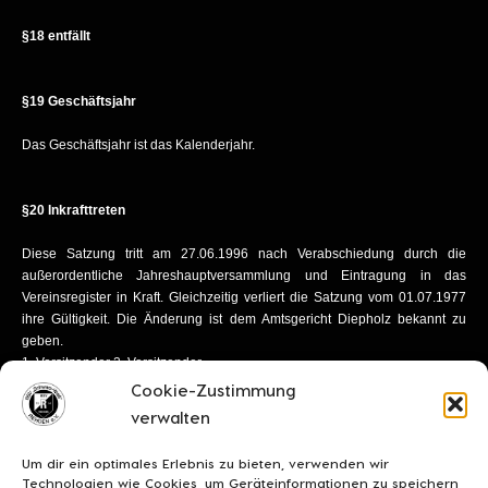
§18 entfällt
§19 Geschäftsjahr
Das Geschäftsjahr ist das Kalenderjahr.
§20 Inkrafttreten
Diese Satzung tritt am 27.06.1996 nach Verabschiedung durch die
außerordentliche Jahreshauptversammlung und Eintragung in das
Vereinsregister in Kraft. Gleichzeitig verliert die Satzung vom 01.07.1977
ihre Gültigkeit. Die Änderung ist dem Amtsgericht Diepholz bekannt zu
geben.
1. Vorsitzender 2. Vorsitzender
1. Kassenwart 2. Kassenwart
Cookie-Zustimmung
1. Schriftführer 2. Schriftführer
verwalten
Um dir ein optimales Erlebnis zu bieten, verwenden wir
Technologien wie Cookies, um Geräteinformationen zu speichern