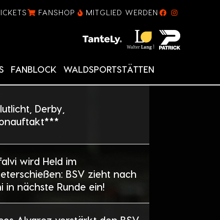
TICKETS
FANSHOP
MITGLIED WERDEN
S
FANBLOCK
WALDSPORTSTÄTTEN
lutlicht, Derby,
onauftakt***
alvi wird Held im
eterschießen: BSV zieht nach
i in nächste Runde ein!