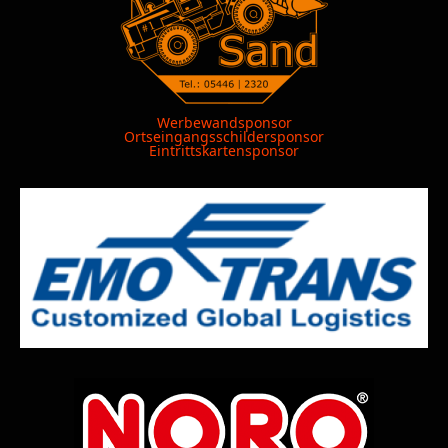
Werbewandsponsor
Ortseingangsschildersponsor
Eintrittskartensponsor