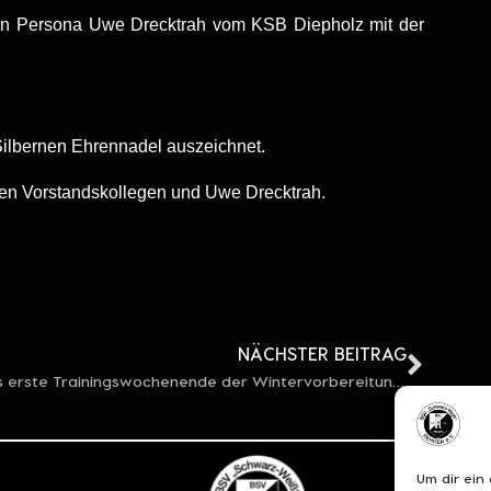
n Persona Uwe Drecktrah vom KSB Diepholz mit der
 Silbernen Ehrennadel auszeichnet.
inen Vorstandskollegen und Uwe Drecktrah.
NÄCHSTER BEITRAG
Das erste Trainingswochenende der Wintervorbereitung des BSV stand an!
Um dir ein