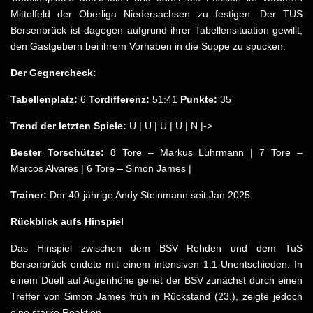
Mittelfeld der Oberliga Niedersachsen zu festigen. Der TUS
Bersenbrück ist dagegen aufgrund ihrer Tabellensituation gewillt,
den Gastgebern bei ihrem Vorhaben in die Suppe zu spucken.
Der Gegnercheck:
Tabellenplatz:
6
Tordifferenz:
51:41
Punkte:
35
Trend der letzten Spiele:
U | U | U | U | N |->
Bester Torschütze:
8 Tore – Markus Lührmann | 7 Tore –
Marcos Alvares | 6 Tore – Simon James |
Trainer:
Der 40-jährige Andy Steinmann seit Jan.2025
Rückblick aufs Hinspiel
Das Hinspiel zwischen dem BSV Rehden und dem TuS
Bersenbrück endete mit einem intensiven 1:1-Unentschieden. In
einem Duell auf Augenhöhe geriet der BSV zunächst durch einen
Treffer von Simon James früh in Rückstand (23.), zeigte jedoch
eine starke Reaktion.