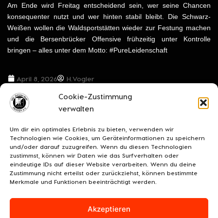
Am Ende wird Freitag entscheidend sein, wer seine Chancen
konsequenter nutzt und wer hinten stabil bleibt. Die Schwarz-
Weißen wollen die Waldsportstätten wieder zur Festung machen
und die Bersenbrücker Offensive frühzeitig unter Kontrolle
bringen – alles unter dem Motto: #PureLeidenschaft
April 8, 2026
H.Vogler
Cookie-Zustimmung
VORIGER BEITRAG
NÄCHSTER BEITRAG
verwalten
***Rückschlag trotz starker Anfangsphase: BSV Rehden unterliegt Spelle mit 1:3***
***Niederlage in Unterzahl – BSV zahlt weiteren bitteren Preis***
Um dir ein optimales Erlebnis zu bieten, verwenden wir
Technologien wie Cookies, um Geräteinformationen zu speichern
und/oder darauf zuzugreifen. Wenn du diesen Technologien
zustimmst, können wir Daten wie das Surfverhalten oder
eindeutige IDs auf dieser Website verarbeiten. Wenn du deine
Zustimmung nicht erteilst oder zurückziehst, können bestimmte
Merkmale und Funktionen beeinträchtigt werden.
Akzeptieren