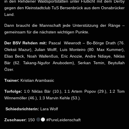
in den Rehdener Waldsportstätten unter Flutlicht mit dem Derby
gegen den Kleinstadtclub TuS Bersenbrück aus dem Osnabrücker
Land.
Dann braucht die Mannschaft jede Unterstützung der Ränge –
gemeinsam für die nächsten wichtigen Punkte.
Der BSV Rehden mit:
Pascal Wiewrodt – Bo-Börge Drath (76.
Oleksii Mazur), Julian Wolff, Luis Monteiro (80. Max Kummer),
Elias Beck, Noah Wallenßus, Eric Anozie, Andre Ndiaye, Niklas
Bär (62. Takang-Ngufor Anubodem), Serkan Temin, Beytullah
Özer.
Trainer:
Kristian Arambasic
Torfolge:
1:0 Niklas Bär (10.), 1:1 Artem Popov (29.), 1:2 Tom
Winnemöller (46.), 1:3 Marvin Kehle (53.).
Schiedsrichterin:
Lara Wolf
Zuschauer:
150
#PureLeidenschaft