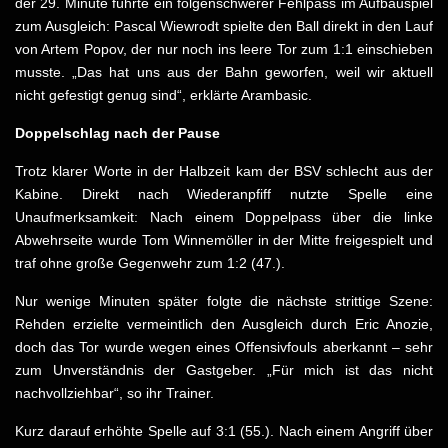
der 29. Minute führte ein folgenschwerer Fehlpass im Aufbauspiel
zum Ausgleich: Pascal Wiewrodt spielte den Ball direkt in den Lauf
von Artem Popov, der nur noch ins leere Tor zum 1:1 einschieben
musste. „Das hat uns aus der Bahn geworfen, weil wir aktuell
nicht gefestigt genug sind“, erklärte Arambasic.
Doppelschlag nach der Pause
Trotz klarer Worte in der Halbzeit kam der BSV schlecht aus der
Kabine. Direkt nach Wiederanpfiff nutzte Spelle eine
Unaufmerksamkeit: Nach einem Doppelpass über die linke
Abwehrseite wurde Tom Winnemöller in der Mitte freigespielt und
traf ohne große Gegenwehr zum 1:2 (47.).
Nur wenige Minuten später folgte die nächste strittige Szene:
Rehden erzielte vermeintlich den Ausgleich durch Eric Anozie,
doch das Tor wurde wegen eines Offensivfouls aberkannt – sehr
zum Unverständnis der Gastgeber. „Für mich ist das nicht
nachvollziehbar“, so ihr Trainer.
Kurz darauf erhöhte Spelle auf 3:1 (55.). Nach einem Angriff über