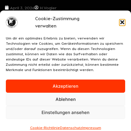
April 3, 2026
H.Vogler
Cookie-Zustimmung
VORIGER BEITRAG
NÄCHSTER BEITRAG
verwalten
***Unter Flutlicht: Rehden will die Wende***
***Zwei Teams, ein Lokalrivale – Schwarz-Weiß will die Punkte daheim behalten***
Um dir ein optimales Erlebnis zu bieten, verwenden wir
Technologien wie Cookies, um Geräteinformationen zu speichern
und/oder darauf zuzugreifen. Wenn du diesen Technologien
zustimmst, können wir Daten wie das Surfverhalten oder
eindeutige IDs auf dieser Website verarbeiten. Wenn du deine
Zustimmung nicht erteilst oder zurückziehst, können bestimmte
Merkmale und Funktionen beeinträchtigt werden.
Akzeptieren
Ablehnen
UNSERE SPONSOREN
KONTAKT
IMPRESSUM
Einstellungen ansehen
DATENSCHUTZ/COOKIES
COOKIE-RICHTLINIE (EU)
© 2026 BSV "Schwarz-Weiß" Rehden e.V.
Cookie-Richtlinie
Datenschutz
Impressum