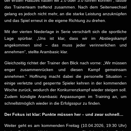
der ersten Halbzeit hätten wir 2:0 oder 3:0 führen können“, fasste
das Trainerteam treffend zusammen. Nach dem Seitenwechsel
gelang es jedoch nicht mehr, an die starke Leistung anzuknüpfen
und das Spiel erneut in die eigene Richtung zu drehen.
Mit der vierten Niederlage in Serie verschärft sich die sportliche
Lage spürbar. „Uns ist klar, dass wir im Abstiegskampf
angekommen sind – das muss jeder verinnerlichen und
annehmen“, stellte Arambasic klar.
Gleichzeitig richtet der Trainer den Blick nach vorne: „Wir müssen
enger zusammenrücken und diesen Kampf gemeinsam
annehmen.“ Hoffnung macht dabei die personelle Situation –
einige verletzte und gesperrte Spieler kehren in der kommenden
Woche zurück, wodurch der Konkurrenzkampf wieder steigen soll.
Zudem kündigte Arambasic Anpassungen im Training an, um
schnellstmöglich wieder in die Erfolgsspur zu finden.
Der Fokus ist klar: Punkte müssen her – und zwar schnell…
Weiter geht es am kommenden Freitag (10.04.2026, 19:30 Uhr)