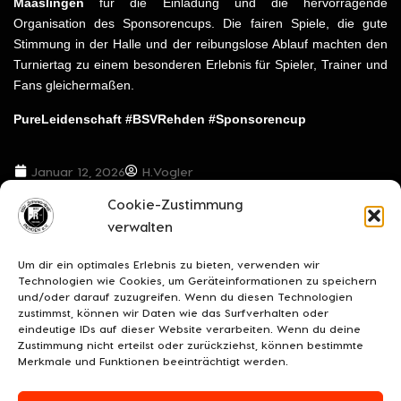
Maaslingen
für die Einladung und die hervorragende
Organisation des Sponsorencups. Die fairen Spiele, die gute
Stimmung in der Halle und der reibungslose Ablauf machten den
Turniertag zu einem besonderen Erlebnis für Spieler, Trainer und
Fans gleichermaßen.
PureLeidenschaft #BSVRehden #Sponsorencup
Januar 12, 2026
H.Vogler
Cookie-Zustimmung
VORIGER BEITRAG
NÄCHSTER BEITRAG
verwalten
***Einen Geburtstagsgruß***
***Holpriger Start ins Fußballjahr 2026 für die U15***
Um dir ein optimales Erlebnis zu bieten, verwenden wir
Technologien wie Cookies, um Geräteinformationen zu speichern
und/oder darauf zuzugreifen. Wenn du diesen Technologien
zustimmst, können wir Daten wie das Surfverhalten oder
eindeutige IDs auf dieser Website verarbeiten. Wenn du deine
Zustimmung nicht erteilst oder zurückziehst, können bestimmte
Merkmale und Funktionen beeinträchtigt werden.