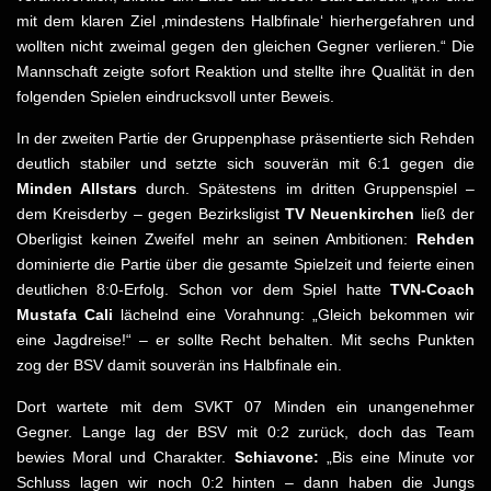
mit dem klaren Ziel ‚mindestens Halbfinale‘ hierhergefahren und
wollten nicht zweimal gegen den gleichen Gegner verlieren.“ Die
Mannschaft zeigte sofort Reaktion und stellte ihre Qualität in den
folgenden Spielen eindrucksvoll unter Beweis.
In der zweiten Partie der Gruppenphase präsentierte sich Rehden
deutlich stabiler und setzte sich souverän mit 6:1 gegen die
Minden Allstars
durch. Spätestens im dritten Gruppenspiel –
dem Kreisderby – gegen Bezirksligist
TV Neuenkirchen
ließ der
Oberligist keinen Zweifel mehr an seinen Ambitionen:
Rehden
dominierte die Partie über die gesamte Spielzeit und feierte einen
deutlichen 8:0-Erfolg. Schon vor dem Spiel hatte
TVN-Coach
Mustafa Cali
lächelnd eine Vorahnung: „Gleich bekommen wir
eine Jagdreise!“ – er sollte Recht behalten. Mit sechs Punkten
zog der BSV damit souverän ins Halbfinale ein.
Dort wartete mit dem SVKT 07 Minden ein unangenehmer
Gegner. Lange lag der BSV mit 0:2 zurück, doch das Team
bewies Moral und Charakter.
Schiavone:
„Bis eine Minute vor
Schluss lagen wir noch 0:2 hinten – dann haben die Jungs