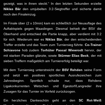
gezeigt, was in ihnen steckt.“ In den letzten Sekunden erzielte
Niklas Bär
den umjubelten 3:2-Siegtreffer und sicherte damit
noch den Finaleinzug.
Im Finale über (2 x 10min) kam es schließlich zur Neuauflage des
Auftaktspiels gegen Maaslingen. Diesmal behielt der BSV die
Oberhand und entschied die Partie knapp, aber verdient mit 3:2
für sich. Wiederum war es
Niklas Bär
, der den entscheidenden
Treffer erzielte und das Team zum Turniersieg führte.
Co-Trainer
Schiavone
hob zudem
Torhüter Pascal Wiewrodt
hervor, der
mit starken Paraden glänzte, sowie
Stürmer Elias Beck
, der mit
sieben Treffern maßgeblich am Turniererfolg beteiligt war.
Mit dem Turniersieg unterstreicht der
BSV Rehden
seine Form
und setzt ein positives sportliches Ausrufezeichen zum
Jahresbeginn. Sportlich schade nur, dass Rehdens
Ligakonkurrenten Wetschen und Egestorf/Langreder ihre
Zusagen für das Turnier im Vorfeld zurückzogen.
Ein herzliches Dankeschön geht an den
SC Rot-Weiß