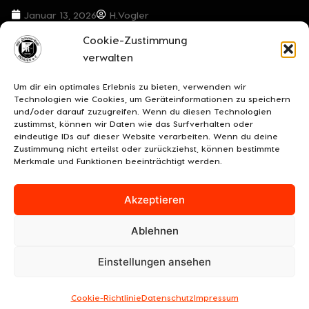
Januar 13, 2026
H.Vogler
Cookie-Zustimmung
VORIGER BEITRAG
NÄCHSTER BEITRAG
verwalten
***Oberligist triumphiert in Maaslingen***
***Der Ball rollt wieder.***
Um dir ein optimales Erlebnis zu bieten, verwenden wir
Technologien wie Cookies, um Geräteinformationen zu speichern
und/oder darauf zuzugreifen. Wenn du diesen Technologien
zustimmst, können wir Daten wie das Surfverhalten oder
eindeutige IDs auf dieser Website verarbeiten. Wenn du deine
Zustimmung nicht erteilst oder zurückziehst, können bestimmte
Merkmale und Funktionen beeinträchtigt werden.
Akzeptieren
Ablehnen
UNSERE SPONSOREN
KONTAKT
IMPRESSUM
Einstellungen ansehen
DATENSCHUTZ/COOKIES
COOKIE-RICHTLINIE (EU)
© 2026 BSV "Schwarz-Weiß" Rehden e.V.
Cookie-Richtlinie
Datenschutz
Impressum