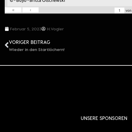
© - Buyo - Britta Olschewski
«
‹
vo
Februar 5, 2023
H.Vogler
VORIGER BEITRAG
Wieder in den Startlöchern!
UNSERE SPONSOREN