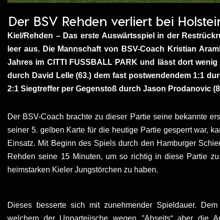
Der BSV Rehden verliert bei Holstein
Kiel/Rehden – Das erste Auswärtsspiel in der Restrüc
leer aus. Die Mannschaft von BSV-Coach Kristian Aramb
Jahres im CITTI FUSSBALL PARK und lässt dort wenig 
durch David Lelle (63.) dem fast postwendendem 1:1 du
2:1 Siegtreffer per Gegenstoß durch Jason Prodanovic (8
Der BSV-Coach brachte zu dieser Partie seine bekannte erst
seiner 5. gelben Karte für die heutige Partie gesperrt war,
Einsatz. Mit Beginn des Spiels durch den Hamburger Schied
Rehden seine 15 Minuten, um so richtig in diese Partie zu
heimstarken Kieler Jungstörchen zu haben.
Dieses besserte sich mit zunehmender Spieldauer. Dem
welchem der Unparteiische wegen °Abseits“ aber die A