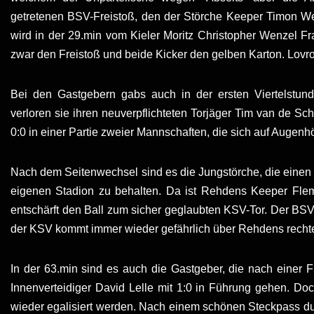
getretenen BSV-Freistoß, den der Störche Keeper Timon Wei
wird in der 29.min vom Kieler Moritz Christopher Wenzel 
zwar den Freistoß und beide Kicker den gelben Karton. Lovro 
Bei den Gastgebern gabs auch in der ersten Viertelstun
verloren sie ihren neuverpflichteten Torjäger Tim van de Sc
0:0 in einer Partie zweier Mannschaften, die sich auf Auge
Nach dem Seitenwechsel sind es die Jungstörche, die einen
eigenen Stadion zu behalten. Da ist Rehdens Keeper Flem
entschärft den Ball zum sicher geglaubten KSV-Tor. Der BS
der KSV kommt immer wieder gefährlich über Rehdens rechte
In der 63.min sind es auch die Gastgeber, die nach einer
Innenverteidiger David Lelle mit 1:0 in Führung gehen. Do
wieder egalisiert werden. Nach einem schönen Steckpass du