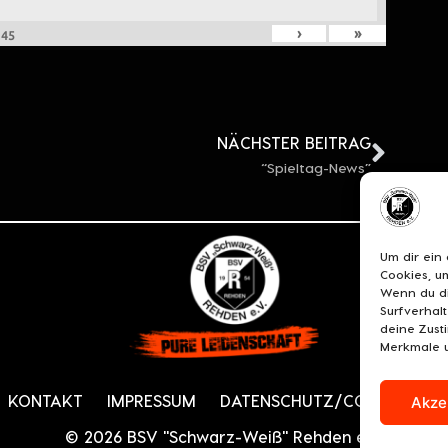
›
»
n
45
NÄCHSTER BEITRAG
“Spieltag-News”
Um dir ein
Cookies, u
Wenn du di
Surfverhal
deine Zust
Merkmale u
KONTAKT
IMPRESSUM
DATENSCHUTZ/COOKIES
C
Akze
© 2026 BSV "Schwarz-Weiß" Rehden e.V.