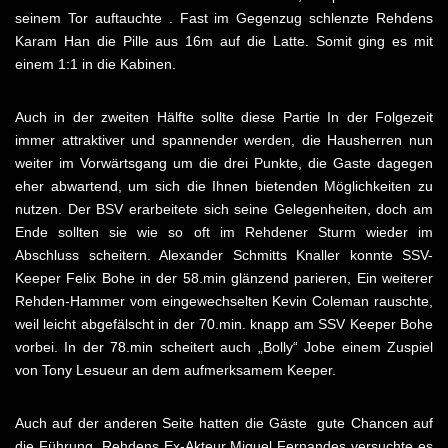
seinem Tor auftauchte . Fast im Gegenzug schlenzte Rehdens
Karam Han die Pille aus 16m auf die Latte. Somit ging es mit
einem 1:1 in die Kabinen.
Auch in der zweiten Hälfte sollte diese Partie In der Folgezeit
immer attraktiver und spannender werden, die Hausherren nun
weiter im Vorwärtsgang um die drei Punkte, die Gaste dagegen
eher abwartend, um sich die Ihnen bietenden Möglichkeiten zu
nutzen. Der BSV erarbeitete sich seine Gelegenheiten, doch am
Ende sollten sie wie so oft im Rehdener Sturm wieder im
Abschluss scheitern. Alexander Schmitts Knaller konnte SSV-
Keeper Felix Bohe in der 58.min glänzend parieren, Ein weiterer
Rehden-Hammer vom eingewechselten Kevin Coleman rauschte,
weil leicht abgefälscht in der 70.min. knapp am SSV Keeper Bohe
vorbei. In der 78.min scheitert auch „Bolly“ Jobe einem Zuspiel
von Tony Lesueur an dem aufmerksamem Keeper.
Auch auf der anderen Seite hatten die Gäste gute Chancen auf
die Führung. Rehdens Ex-Akteur Miguel Fernandes versuchte es