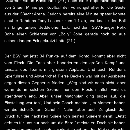
Stürmer Simon Brinkmann (20.) nach einer Kopfballhereingabe
von Shaun Minns per Kopfball der Führungstreffer für die Gäste
aus der 53acht Arena. Jedoch bereits eine Minute später konnte
staubte Rehdens Tony Lesueur zum 1:1 ab, und knallte den Ball
ins lange untere Jeddeloher Eck, nachdem SSV-Fänger Felix
Bohe einen Schlenzer von „Bolly“ Jobe gerade noch so aus
seinem langen Eck gekratzt hatte (21.).
Der BSV hat jetzt 34 Punkte auf dem Konto, kommt aber nicht
vom Fleck. Die Fans aber honorierten den großen Kampf und
Einsatz des Teams mit großem Applaus. Und auch Rehdens
Spielführer und Abwehrchef Pierre Becken war mit der Ausbeute
gegen diesen Gegner zufrieden: „Weg sind wir noch nicht, aber
wenn du in solchen Szenen nur den Pfosten triffst, wird es
irgendwann eng. Aber unser Matchplan ging super auf, die
Einstellung war top“, Und sein Coach meinte: „Im Moment haben
wir die Scheiße am Schuh.“ Nahm aber auch Zeitgleich den
Druck für die nächsten Spiele von seinen Spielern denn: „Jetzt
geht es für uns nur noch um die Ehre.“ meinte er. Doch sie haben
am Freitag eine sehr gute zweite Halbzeit auf den Platz gebracht,