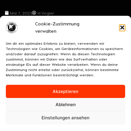
Mai 7, 2023
H.Vogler
Cookie-Zustimmung
VORIGER BEITRAG
NÄCHSTER BEITRAG
verwalten
Gib alles, nur nicht auf – Alle Kräfte bündeln für einen weiteren Heimsieg
Gib alles, nur nicht auf!
Um dir ein optimales Erlebnis zu bieten, verwenden wir
Technologien wie Cookies, um Geräteinformationen zu speichern
und/oder darauf zuzugreifen. Wenn du diesen Technologien
zustimmst, können wir Daten wie das Surfverhalten oder
eindeutige IDs auf dieser Website verarbeiten. Wenn du deine
Zustimmung nicht erteilst oder zurückziehst, können bestimmte
Merkmale und Funktionen beeinträchtigt werden.
Akzeptieren
Ablehnen
UNSERE SPONSOREN
KONTAKT
IMPRESSUM
Einstellungen ansehen
DATENSCHUTZ/COOKIES
COOKIE-RICHTLINIE (EU)
© 2026 BSV "Schwarz-Weiß" Rehden e.V.