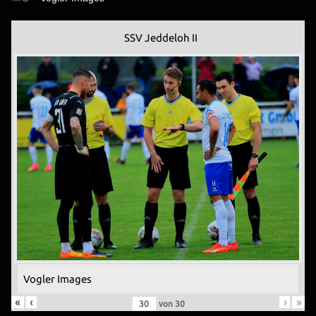
SSV Jeddeloh II
Vogler Images
«
‹
›
»
von
30