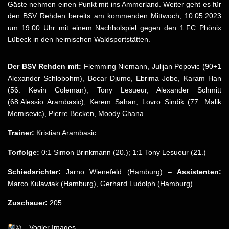
Gäste nehmen einen Punkt mit ins Ammerland. Weiter geht es für
den BSV Rehden bereits am kommenden Mittwoch, 10.05.2023
um 19:00 Uhr mit einem Nachholspiel gegen den 1.FC Phönix
Lübeck in den heimischen Waldsportstätten.
Der BSV Rehden mit:
Flemming Niemann, Julijan Popovic (90+1
Alexander Schlobohm), Bocar Djumo, Ebrima Jobe, Karam Han
(56. Kevin Coleman), Tony Lesueur, Alexander Schmitt
(68.Alessio Arambasic), Kerem Sahan, Lovro Sindik (77. Malik
Memisevic), Pierre Becken, Moody Chana
Trainer:
Kristian Arambasic
Torfolge:
0:1 Simon Brinkmann (20.); 1:1 Tony Lesueur (21.)
Schiedsrichter:
Jarno Wienefeld (Hamburg) –
Assistenten:
Marco Kulawiak (Hamburg), Gerhard Ludolph (Hamburg)
Zuschauer:
205
© – Vogler Images