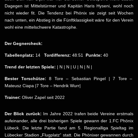
Dagegen ist Mittelstürmer und Kapitän Haris Hyseni, wohl noch
nicht wieder fit. Die Tendenz bei Phönix sie zeigt seit Wochen
nach unten, ein Abstieg in die Fünftklassigkeit wäre für den Verein
wohl eine mittelschwere Katastrophe.
Der Gegnercheck:
Tabellenplatz:
14
Tordifferenz:
48:51
Punkte:
40
Trend der letzten Spiele:
| N | N | U | N | N |
Bester Torschütze:
8 Tore – Sebastian Pingel | 7 Tore –
Mateusz Ciapa |7 Tore – Hendrik Wurr|
Trainer:
Oliver Zapel seit 2022
Der Blick zurück:
Im Jahre 2022 trafen beide Vereine erstmals
aufeinander, alle drei bisherigen Spiele gewann der 1.FC Phönix
Lübeck. Die letzte Partie fand am 5. Regionalliga Spieltag im
Lübecker Stadion „Flugplatz“ statt. Die Phönixer gewannen durch