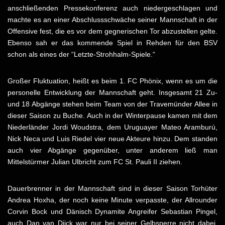
anschließenden Pressekonferenz auch niedergeschlagen und
machte es an einer Abschlussschwäche seiner Mannschaft in der
Offensive fest, die es vor dem gegnerischen Tor abzustellen gelte.
Ebenso sah er das kommende Spiel in Rehden für den BSV
schon als eines der “Letzte-Strohhalm-Spiele.“
Großer Fluktuation, heißt es beim 1. FC Phönix, wenn es um die
personelle Entwicklung der Mannschaft geht. Insgesamt 21 Zu-
und 18 Abgänge stehen beim Team von der Travemünder Allee in
dieser Saison zu Buche. Auch in der Winterpause kamen mit dem
Niederländer Jordi Woudstra, dem Uruguayer Mateo Aramburú,
Nick Neca und Luis Riedel vier neue Akteure hinzu. Dem standen
auch vier Abgänge gegenüber, unter anderem ließ man
Mittelstürmer Julian Ulbricht zum FC St. Pauli II ziehen.
Dauerbrenner in der Mannschaft sind in dieser Saison Torhüter
Andrea Hoxha, der noch keine Minute verpasste, der Allrounder
Corvin Bock und Dänisch Dynamite Angreifer Sebastian Pingel,
auch Dan van Dijck war nur bei seiner Gelbsperre nicht dabei.