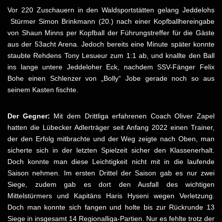
Vor 220 Zuschauern in den Waldsportstätten gelang Jeddelohs
Stürmer Simon Brinkmann (20.) nach einer Kopfballhereingabe
von Shaun Minns per Kopfball der Führungstreffer für die Gäste
aus der 53acht Arena. Jedoch bereits eine Minute später konnte
staubte Rehdens Tony Lesueur zum 1:1 ab, und knallte den Ball
ins lange untere Jeddeloher Eck, nachdem SSV-Fänger Felix
Bohe einen Schlenzer von „Bolly“ Jobe gerade noch so aus
seinem Kasten fischte.
Der Gegner:
Mit dem Drittliga erfahrenen Coach Oliver Zapel
hatten die Lübecker Adlerträger seit Anfang 2022 einen Trainer,
der den Erfolg mitbrachte und der Weg zeigte nach Oben, man
sicherte sich in der letzten Spielzeit sicher den Klassenerhalt.
Doch konnte man diese Leichtigkeit nicht mit in die laufende
Saison nehmen. Im ersten Drittel der Saison gab es nur zwei
Siege, zudem gab es dort den Ausfall des wichtigen
Mittelstürmers und Kapitäns Haris Hyseni wegen Verletzung.
Doch man konnte sich fangen und holte bis zur Rückrunde 13
Siege in insgesamt 14 Regionalliga-Partien. Nur es fehlte trotz der