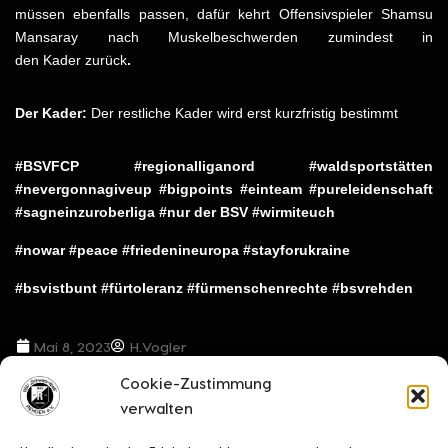
müssen ebenfalls passen, dafür kehrt Offensivspieler Shamsu
Mansaray nach Muskelbeschwerden zumindest in
den Kader zurück
.
Der Kader:
Der restliche Kader wird erst kurzfristig bestimmt
#BSVFCP #regionalliganord #waldsportstätten
#nevergonnagiveup #bigpoints #einteam #pureleidenschaft
#sagneinzuroberliga #nur der BSV #wirmiteuch
#nowar #peace #friedenineuropa #stayforukraine
#bsvistbunt #fürtoleranz #fürmenschenrechte #bsvrehden
Mai 8, 2023
H.Vogler
Cookie-Zustimmung
VORIGER BEITRAG
NÄCHSTER BEITRAG
verwalten
Gib alles, nur nicht auf – aber…
Der erhoffte Befreiungsschlag im vorletzten Heimspiel blieb aus