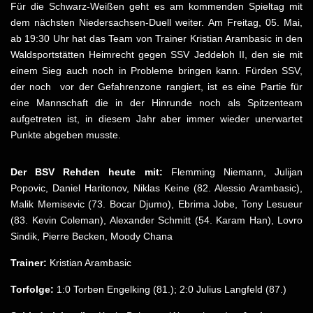
Für die Schwarz-Weißen geht es am kommenden Spieltag mit
dem nächsten Niedersachsen-Duell weiter. Am Freitag, 05. Mai,
ab 19:30 Uhr hat das Team von Trainer Kristian Arambasic in den
Waldsportstätten Heimrecht gegen SSV Jeddeloh II, den sie mit
einem Sieg auch noch in Probleme bringen kann. Fürden SSV,
der noch vor der Gefahrenzone rangiert, ist es eine Partie für
eine Mannschaft die in der Hinrunde noch als Spitzenteam
aufgetreten ist, in diesem Jahr aber immer wieder unerwartet
Punkte abgeben musste.
Der BSV Rehden heute mit:
Flemming Niemann, Julijan
Popovic, Daniel Haritonov, Niklas Keine (82. Alessio Arambasic),
Malik Memisevic (73. Bocar Djumo), Ebrima Jobe, Tony Lesueur
(83. Kevin Coleman), Alexander Schmitt (54. Karam Han), Lovro
Sindik, Pierre Becken, Moody Chana
Trainer:
Kristian Arambasic
Torfolge:
1:0 Torben Engelking (81.); 2:0 Julius Langfeld (87.)