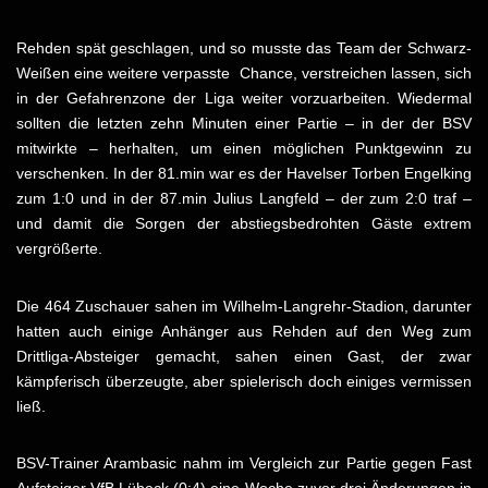
Rehden spät geschlagen, und so musste das Team der Schwarz-
Weißen eine weitere verpasste Chance, verstreichen lassen, sich
in der Gefahrenzone der Liga weiter vorzuarbeiten. Wiedermal
sollten die letzten zehn Minuten einer Partie – in der der BSV
mitwirkte – herhalten, um einen möglichen Punktgewinn zu
verschenken. In der 81.min war es der Havelser Torben Engelking
zum 1:0 und in der 87.min Julius Langfeld – der zum 2:0 traf –
und damit die Sorgen der abstiegsbedrohten Gäste extrem
vergrößerte.
Die 464 Zuschauer sahen im Wilhelm-Langrehr-Stadion, darunter
hatten auch einige Anhänger aus Rehden auf den Weg zum
Drittliga-Absteiger gemacht, sahen einen Gast, der zwar
kämpferisch überzeugte, aber spielerisch doch einiges vermissen
ließ.
BSV-Trainer Arambasic nahm im Vergleich zur Partie gegen Fast
Aufsteiger VfB Lübeck (0:4) eine Woche zuvor drei Änderungen in