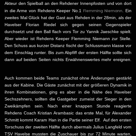
Akteur den Spielball an den Rehdener Innenpfosten und von dort
Flemming Niemann
in die Arme von Rehdens Keeper No.1
. Ein
zweites Mal Glück hat der Gast aus Rehden in der 28min, als der
Havelser Florian Riedel sich gegen seinen Gegenspieler
durchsetzt und den Ball flach vors Tor zu Yannik Jaeschke spielt.
Aber wieder ist Rehdens Keeper Flemming Niemann zur Stelle.
Den Schuss aus kurzer Distanz fischt der Schlussmann klasse vor
dem Einschlag runter. Bis zum Abpfiff der ersten Hälfte sollte sich
dann auf beiden Seiten nichts Erwähnenswertes mehr ereignen.
Auch kommen beide Teams zunächst ohne Änderungen gestärkt
aus der Kabine. Die Gäste zunächst mit der größeren Dynamik in
ihren Kombinationen, ging es aber in die Nähe des Havelser
Sechszehners, sollten die Gastgeber zumeist der Sieger in den
Zweikämpfen sein. Nach einer knappen Stunde reagierte
Rehdens Coach Kristian Arambasic das erste Mal, für Alexander
Schmitt kommt Karam Han in die Partie seiner Elf. Auf den ersten
Torschuss der zweiten Hälfte durch abermals Julius Langfeld vom
TSV Havelse mussten die Zuschauer bis zur 72 Minute warten,