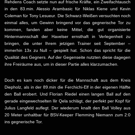
Rehdens Coach setzte nun auf frische Kräfte, ein Zweifachtausch
in den 83.min. Alessio Arambasic für Niklas Kiene und Kevin
Coleman für Tony Lesueur. Die Schwarz-Weißen versuchten noch
einmal alles, um Gewinn bringend vor das gegnerische Tor zu
kommen, fanden aber keine Mittel, die gut organisierte
Hintermannschaft der Havelser ernsthaft in Verlegenheit zu
bringen, die unter Ihrem jetzigen Trainer seit September –
immerhin 13x zu Null – gespielt hat. Schon das spricht für die
Qualität des Gegners. Auf der Gegenseite nutzten diese dagegen
ihre Freiräume aus, um in dieser Partie alles klarzumachen.
Doch es kam noch dicker für die Mannschaft aus dem Kreis
Diepholz, als in der 89.min die Ferchichi-Elf in der eigenen Hälfte
den Ball erobert. Und Florian Riedel einen langen Ball auf den
gerade eingewechselten Ilir Qela schlägt, der perfekt per Kopf für
Julius Langfeld auflegt. Der wiederum knallt den Ball Volley aus
20 Meter unhaltbar für BSV-Keeper Flemming Niemann zum 2:0
ins gegnerische Tor.