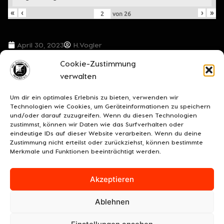
«
‹
›
»
von
26
April 30, 2023
H.Vogler
Cookie-Zustimmung
VORIGER BEITRAG
NÄCHSTER BEITRAG
verwalten
Gib alles, nur nicht auf – jede Woche ein Endspiel im Abstiegskampf
Kristian Arambasic bleibt auch in der neuen Saison Trainer des BSV „Schwarz-Weiß“ Rehden
Um dir ein optimales Erlebnis zu bieten, verwenden wir
Technologien wie Cookies, um Geräteinformationen zu speichern
und/oder darauf zuzugreifen. Wenn du diesen Technologien
zustimmst, können wir Daten wie das Surfverhalten oder
eindeutige IDs auf dieser Website verarbeiten. Wenn du deine
Zustimmung nicht erteilst oder zurückziehst, können bestimmte
Merkmale und Funktionen beeinträchtigt werden.
Akzeptieren
Ablehnen
UNSERE SPONSOREN
KONTAKT
IMPRESSUM