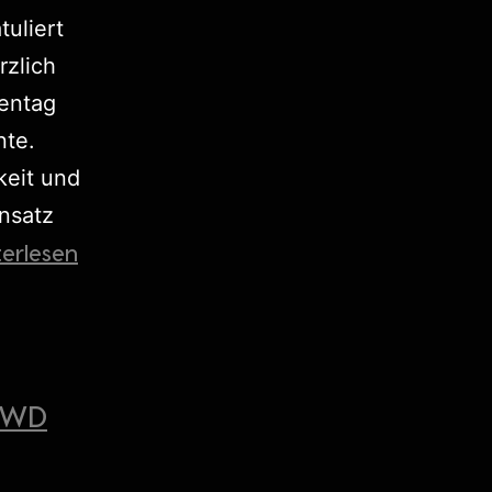
uliert
zlich
rentag
nte.
keit und
nsatz
terlesen
 RWD