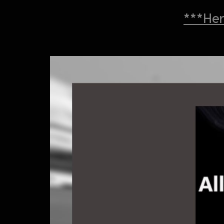
***He