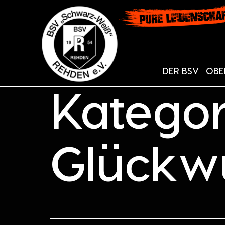
DER BSV
OBE
Kategor
Glückw