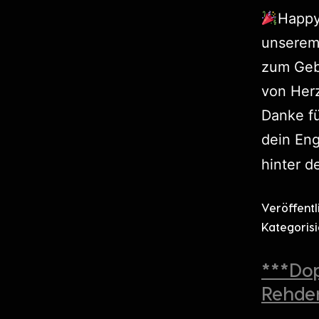
Happy
unserem
zum Geb
von Her
Danke fü
dein En
hinter d
Veröffent
Kategorisi
***Do
Rehde