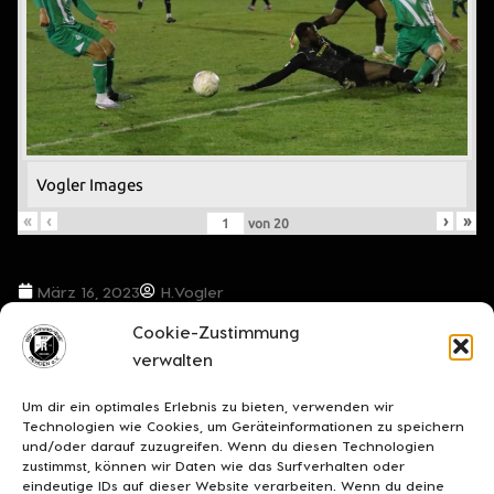
Vogler Images
«
‹
›
»
von
20
März 16, 2023
H.Vogler
Cookie-Zustimmung
VORIGER BEITRAG
NÄCHSTER BEITRAG
verwalten
Das Spiel gegen WERDER findet statt!!
Der Weg zum Ligaerhalt führt auch über Delmenhorst
Um dir ein optimales Erlebnis zu bieten, verwenden wir
Technologien wie Cookies, um Geräteinformationen zu speichern
und/oder darauf zuzugreifen. Wenn du diesen Technologien
zustimmst, können wir Daten wie das Surfverhalten oder
eindeutige IDs auf dieser Website verarbeiten. Wenn du deine