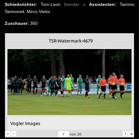
Bender
Schiedsrichter:
Tom-Leon
– Assistenten:
Tammo
Siemoneit, Mirco Vietor
Zuschauer:
350
TSR-Watermark-4679
Vogler Images
«
‹
›
»
von
30