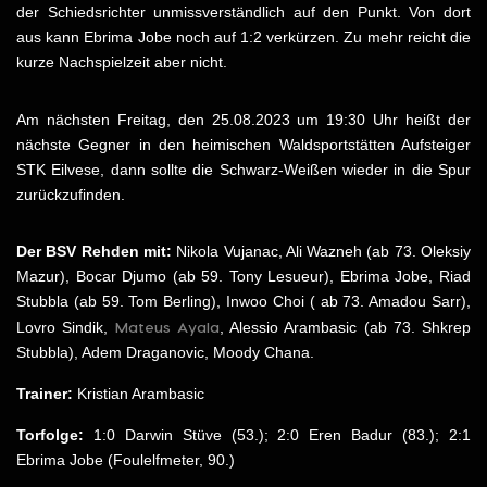
der Schiedsrichter unmissverständlich auf den Punkt. Von dort
aus kann Ebrima Jobe noch auf 1:2 verkürzen. Zu mehr reicht die
kurze Nachspielzeit aber nicht.
Am nächsten Freitag, den 25.08.2023 um 19:30 Uhr heißt der
nächste Gegner in den heimischen Waldsportstätten Aufsteiger
STK Eilvese, dann sollte die Schwarz-Weißen wieder in die Spur
zurückzufinden.
Der BSV Rehden mit:
Nikola Vujanac, Ali Wazneh (ab 73. Oleksiy
Mazur), Bocar Djumo (ab 59. Tony Lesueur), Ebrima Jobe, Riad
Stubbla (ab 59. Tom Berling), Inwoo Choi ( ab 73. Amadou Sarr),
Mateus Ayala
Lovro Sindik,
, Alessio Arambasic (ab 73. Shkrep
Stubbla), Adem Draganovic, Moody Chana.
Trainer:
Kristian Arambasic
Torfolge:
1:0 Darwin Stüve (53.); 2:0 Eren Badur (83.); 2:1
Ebrima Jobe (Foulelfmeter, 90.)