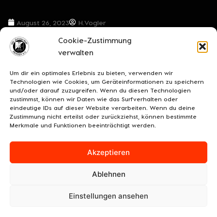
August 26, 2023
H.Vogler
Cookie-Zustimmung
VORIGER BEITRAG
NÄCHSTER BEITRAG
verwalten
Mit größter Bereitschaft zum Heeslinger SC
Für die Neustädter Gäste geht es bereits um den Anschluss in der Tabelle
Um dir ein optimales Erlebnis zu bieten, verwenden wir
Technologien wie Cookies, um Geräteinformationen zu speichern
und/oder darauf zuzugreifen. Wenn du diesen Technologien
zustimmst, können wir Daten wie das Surfverhalten oder
eindeutige IDs auf dieser Website verarbeiten. Wenn du deine
Zustimmung nicht erteilst oder zurückziehst, können bestimmte
Merkmale und Funktionen beeinträchtigt werden.
Akzeptieren
Ablehnen
UNSERE SPONSOREN
KONTAKT
IMPRESSUM
Einstellungen ansehen
DATENSCHUTZ/COOKIES
COOKIE-RICHTLINIE (EU)
© 2026 BSV "Schwarz-Weiß" Rehden e.V.