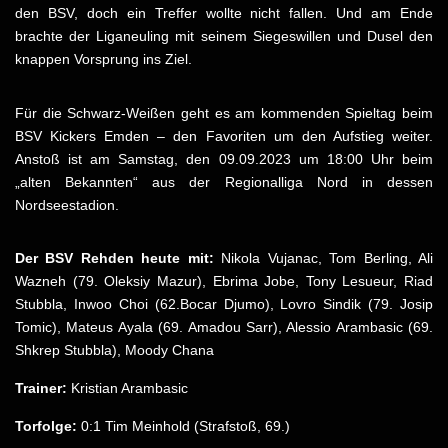
den BSV, doch ein Treffer wollte nicht fallen. Und am Ende
brachte der Liganeuling mit seinem Siegeswillen und Dusel den
knappen Vorsprung ins Ziel.
Für die Schwarz-Weißen geht es am kommenden Spieltag beim
BSV Kickers Emden – den Favoriten um den Aufstieg weiter.
Anstoß ist am Samstag, den 09.09.2023 um 18:00 Uhr beim
„alten Bekannten“ aus der Regionalliga Nord in dessen
Nordseestadion.
Der BSV Rehden heute mit:
Nikola Vujanac, Tom Berling, Ali
Wazneh (79. Oleksiy Mazur), Ebrima Jobe, Tony Lesueur, Riad
Stubbla, Inwoo Choi (62.Bocar Djumo), Lovro Sindik (79. Josip
Tomic), Mateus Ayala (69. Amadou Sarr), Alessio Arambasic (69.
Shkrep Stubbla), Moody Chana
Trainer:
Kristian Arambasic
Torfolge:
0:1 Tim Meinhold (Strafstoß, 69.)