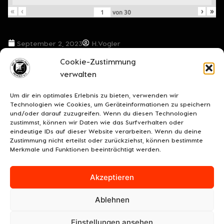
«
‹
›
»
von
30
September 2, 2023
H.Vogler
Cookie-Zustimmung
VORIGER BEITRAG
NÄCHSTER BEITRAG
verwalten
Für die Neustädter Gäste geht es bereits um den Anschluss in der Tabelle
„Freuen wir uns auf ein Duell mit dem Liga-Favoriten“
Um dir ein optimales Erlebnis zu bieten, verwenden wir
Technologien wie Cookies, um Geräteinformationen zu speichern
und/oder darauf zuzugreifen. Wenn du diesen Technologien
zustimmst, können wir Daten wie das Surfverhalten oder
eindeutige IDs auf dieser Website verarbeiten. Wenn du deine
Zustimmung nicht erteilst oder zurückziehst, können bestimmte
Merkmale und Funktionen beeinträchtigt werden.
Akzeptieren
Ablehnen
UNSERE SPONSOREN
KONTAKT
IMPRESSUM
Einstellungen ansehen