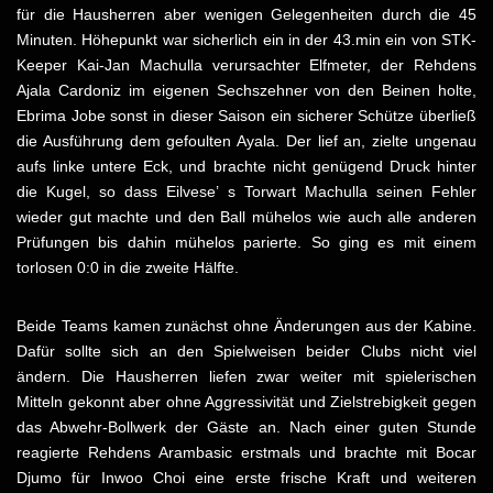
für die Hausherren aber wenigen Gelegenheiten durch die 45
Minuten. Höhepunkt war sicherlich ein in der 43.min ein von STK-
Keeper Kai-Jan Machulla verursachter Elfmeter, der Rehdens
Ajala Cardoniz im eigenen Sechszehner von den Beinen holte,
Ebrima Jobe sonst in dieser Saison ein sicherer Schütze überließ
die Ausführung dem gefoulten Ayala. Der lief an, zielte ungenau
aufs linke untere Eck, und brachte nicht genügend Druck hinter
die Kugel, so dass Eilvese’ s Torwart Machulla seinen Fehler
wieder gut machte und den Ball mühelos wie auch alle anderen
Prüfungen bis dahin mühelos parierte. So ging es mit einem
torlosen 0:0 in die zweite Hälfte.
Beide Teams kamen zunächst ohne Änderungen aus der Kabine.
Dafür sollte sich an den Spielweisen beider Clubs nicht viel
ändern. Die Hausherren liefen zwar weiter mit spielerischen
Mitteln gekonnt aber ohne Aggressivität und Zielstrebigkeit gegen
das Abwehr-Bollwerk der Gäste an. Nach einer guten Stunde
reagierte Rehdens Arambasic erstmals und brachte mit Bocar
Djumo für Inwoo Choi eine erste frische Kraft und weiteren