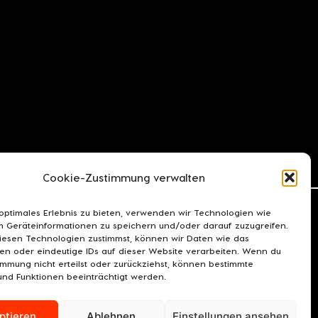
Cookie-Zustimmung verwalten
 optimales Erlebnis zu bieten, verwenden wir Technologien wie
m Geräteinformationen zu speichern und/oder darauf zuzugreifen.
esen Technologien zustimmst, können wir Daten wie das
ten oder eindeutige IDs auf dieser Website verarbeiten. Wenn du
immung nicht erteilst oder zurückziehst, können bestimmte
nd Funktionen beeinträchtigt werden.
OOKIE-RICHTLINIE (EU)
ptieren
Ablehnen
Einstellungen ansehen