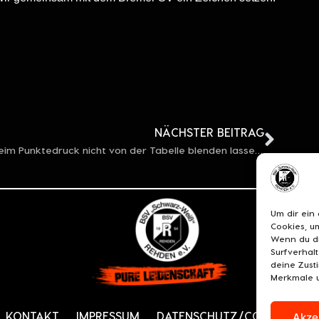
NÄCHSTER BEITRAG
„Beim Punktedruck nicht von der Tabelle blenden lassen!“
Um dir ein
Cookies, u
Wenn du di
Surfverhal
deine Zust
Merkmale u
KONTAKT
IMPRESSUM
DATENSCHUTZ/COOKIES
C
Akze