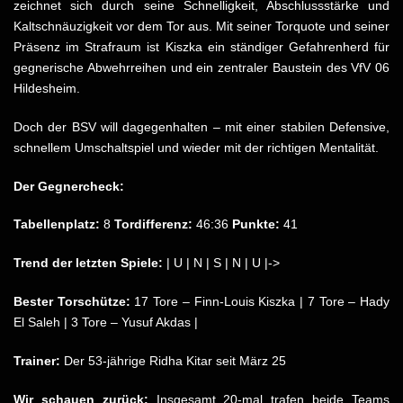
zeichnet sich durch seine Schnelligkeit, Abschlussstärke und
Kaltschnäuzigkeit vor dem Tor aus. Mit seiner Torquote und seiner
Präsenz im Strafraum ist Kiszka ein ständiger Gefahrenherd für
gegnerische Abwehrreihen und ein zentraler Baustein des VfV 06
Hildesheim.​
Doch der BSV will dagegenhalten – mit einer stabilen Defensive,
schnellem Umschaltspiel und wieder mit der richtigen Mentalität.
Der Gegnercheck:
Tabellenplatz:
8
Tordifferenz:
46:36
Punkte:
41
Trend der letzten Spiele:
| U | N | S | N | U |->
Bester Torschütze:
17 Tore – Finn-Louis Kiszka | 7 Tore – Hady
El Saleh | 3 Tore – Yusuf Akdas |
Trainer:
Der 53-jährige Ridha Kitar seit März 25
Wir schauen zurück:
Insgesamt 20-mal trafen beide Teams