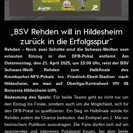
„BSV Rehden will in Hildesheim
zurück in die Erfolgsspur“
Rehden – Noch zwei Schritte sind die Schwarz-Weißen vom
erneuten Einzug in den DFB-Pokal entfernt. Am
Ostermontag, den 21. April 2025, um 15:00 Uhr, reist der BSV
Schwarz
‑Wei
ß Rehden zum Halbfinale des
Krombacher
‑NFV
‑Pokals ins Friedrich
‑Ebert
‑Stadion nach
Hildesheim, wo man auf Oberliga
‑Kontrahent VfV 06
Borussia Hildesheim trifft.
Bedeutung des Spiels:
Für beide Teams geht es nicht nur um
den Einzug ins Finale, sondern auch um die Möglichkeit, sich für
den DFB-Pokal zu qualifizieren. Ein Sieg im Halbfinale würde für
Rehden zudem die Chance bedeuten, das Endspiel am 1. Mai vor
heimischem Publikum auszutragen. ​Die Fans dürfen sich auf ein
spannendes und intensives Pokalspiel freuen, bei dem beide