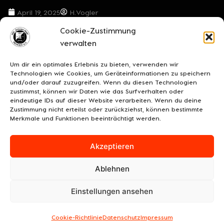
April 19, 2025
H.Vogler
Cookie-Zustimmung
VORIGER BEITRAG
NÄCHSTER BEITRAG
verwalten
***Flutlicht, Favoritenrolle und ein klarer Auftrag, aber…
***Pokaltraum lebt weiter***
Um dir ein optimales Erlebnis zu bieten, verwenden wir
Technologien wie Cookies, um Geräteinformationen zu speichern
und/oder darauf zuzugreifen. Wenn du diesen Technologien
zustimmst, können wir Daten wie das Surfverhalten oder
eindeutige IDs auf dieser Website verarbeiten. Wenn du deine
Zustimmung nicht erteilst oder zurückziehst, können bestimmte
Merkmale und Funktionen beeinträchtigt werden.
Akzeptieren
Ablehnen
UNSERE SPONSOREN
KONTAKT
IMPRESSUM
Einstellungen ansehen
DATENSCHUTZ/COOKIES
COOKIE-RICHTLINIE (EU)
© 2026 BSV "Schwarz-Weiß" Rehden e.V.
Cookie-Richtlinie
Datenschutz
Impressum