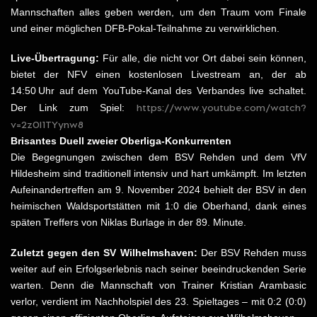
Mannschaften alles geben werden, um den Traum vom Finale
und einer möglichen DFB-Pokal-Teilnahme zu verwirklichen.
Live-Übertragung:
Für alle, die nicht vor Ort dabei sein können,
bietet der NFV einen kostenlosen Livestream an, der ab
14:50 Uhr auf dem YouTube-Kanal des Verbandes live schaltet.
https://www.youtube.com/watch?
Der Link zum Spiel:
v=2z0l1TYynw8
Brisantes Duell zweier Oberliga-Konkurrenten
Die Begegnungen zwischen dem BSV Rehden und dem VfV
Hildesheim sind traditionell intensiv und hart umkämpft. Im letzten
Aufeinandertreffen am 9. November 2024 behielt der BSV in den
heimischen Waldsportstätten mit 1:0 die Oberhand, dank eines
späten Treffers von Niklas Burlage in der 89. Minute.
Zuletzt gegen den SV Wilhelmshaven:
Der BSV Rehden muss
weiter auf ein Erfolgserlebnis nach seiner beeindruckenden Serie
warten. Denn die Mannschaft von Trainer Kristian Arambasic
verlor, verdient im Nachholspiel des 23. Spieltages – mit 0:2 (0:0)