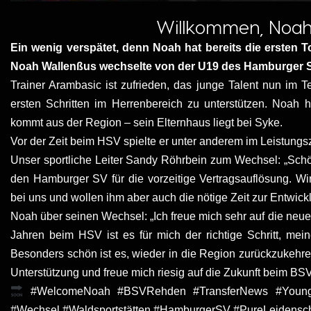
Willkommen, Noah
Ein wenig verspätet, denn Noah hat bereits die ersten To
Noah Wallenßus wechselte von der U19 des Hamburger
Trainer Arambasic ist zufrieden, das junge Talent nun im 
ersten Schritten im Herrenbereich zu unterstützen. Noah h
kommt aus der Region – sein Elternhaus liegt bei Syke.
Vor der Zeit beim HSV spielte er unter anderem im Leistun
Unser sportliche Leiter Sandy Röhrbein zum Wechsel: „Schö
den Hamburger SV für die vorzeitige Vertragsauflösung. Wi
bei uns und wollen ihm aber auch die nötige Zeit zur Entwick
Noah über seinen Wechsel: „Ich freue mich sehr auf die ne
Jahren beim HSV ist es für mich der richtige Schritt, me
Besonders schön ist es, wieder in die Region zurückzukehr
Unterstützung und freue mich riesig auf die Zukunft beim BS
#WelcomeNoah #BSVRehden #TransferNews #YoungTa
#Wechsel #Waldsportstätten #HamburgerSV #PureLeidensc