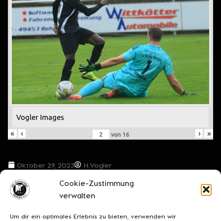
Vogler Images
«
‹
›
»
von
16
Oktober 29, 2023
H.Vogler
Cookie-Zustimmung
VORIGER BEITRAG
NÄCHSTER BEITRAG
verwalten
Das Spiel findet heute statt!
„Nach 13 Jahren gibt es für die Schwarz-Weißen ein Wiedersehen mit dem SV RSE“
Um dir ein optimales Erlebnis zu bieten, verwenden wir