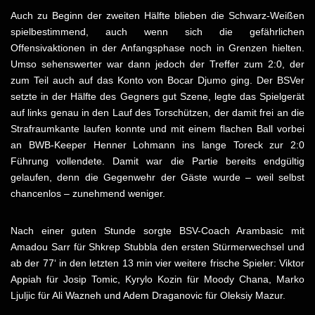
Auch zu Beginn der zweiten Hälfte blieben die Schwarz-Weißen
spielbestimmend, auch wenn sich die gefährlichen
Offensivaktionen in der Anfangsphase noch in Grenzen hielten.
Umso sehenswerter war dann jedoch der Treffer zum 2:0, der
zum Teil auch auf das Konto von Bocar Djumo ging. Der BSVer
setzte in der Hälfte des Gegners gut Szene, legte das Spielgerät
auf links genau in den Lauf des Torschützen, der damit frei an die
Strafraumkante laufen konnte und mit einem flachen Ball vorbei
an BWB-Keeper Henner Lohmann ins lange Toreck zur 2:0
Führung vollendete. Damit war die Partie bereits endgültig
gelaufen, denn die Gegenwehr der Gäste wurde – weil selbst
chancenlos – zunehmend weniger.
Nach einer guten Stunde sorgte BSV-Coach Arambasic mit
Amadou Sarr für Shkrep Stubbla den ersten Stürmerwechsel und
ab der 77‘ in den letzten 13 min vier weitere frische Spieler: Viktor
Appiah für Josip Tomic, Kyrylo Kozin für Moody Chana, Marko
Ljuljic für Ali Wazneh und Adem Draganovic für Oleksiy Mazur.