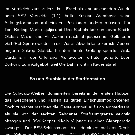
Im Vergleich zum zuletzt im Ergebnis enttäuschenden Auftritt
beim SSV Vorsfelde (1:1) hatte Kristian Arambasic seine
Anfangsformation auf einigen Positionen ändern müssen. Für
Tom Berling, Marko Ljuljic und Riad Stubbla kehrten Lovro Sindik,
Oleksiy Mazur und Ali Wazneh nach abgesessener Gelb oder
Gelb/Rot Sperre wieder in die Vierer-Abwehrkette zurück. Zudem
begann Shkrep Stubbla für den heute Gelb gesperrten Ajala
Cardoniz in der Offensive. Als zweiter Torhüter gehörte Leon
Borkovic zum Aufgebot, weil Ole Bahr nicht im Kader stand.
Shkrep Stubbla in der Startformation
Die Schwarz-Weißen dominierten bereits in der ersten Halbzeit
das Geschehen und kamen zu guten Einschussmöglichkeiten.
Doch zunächst machten die Gäste erstmal auf sich aufmerksam,
als sie von der rechten Rehdener Strafraumgrenze wuchtig
abzogen und BSV-Keeper Nikola Vujanac zu einer Glanzparade
zwangen. Der BSV-Schlussmann hielt damit erstmal das Remis
fest. Schon in der Anfangsphase (11‘) hatte BSV-Torjäger Ebrima