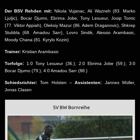
Der BSV Rehden mit:
Nikola Vujanac, Ali Wazneh (83. Marko
Ljuljic), Bocar Djumo, Ebrima Jobe, Tony Lesueur, Josip Tomic
(77. Viktor Appiah), Oleksiy Mazur (86. Adem Draganovic), Shkrep
Stubbla (68. Amadou Sarr), Lovro Sindik, Alessio Arambasic,
Moody Chana (81. Kyrylo Kozin)
Trainer:
Kristian Arambasic
Torfolge:
1:0 Tony Lesueur (36.); 2:0 Ebrima Jobe (59.); 3:0
Bocar Djumo (79.); 4:0 Amadou Sarr (88.)
Schiedsrichter:
Tom Holsten –
Assistenten:
Jannes Müller,
Jonas Clasen
SV BW Bornreihe