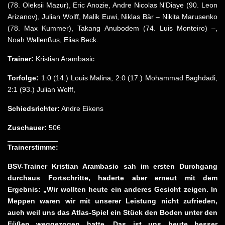
(78. Oleksii Mazur), Eric Anozie, Andre Nicolas N’Diaye (90. Leon
Arizanov), Julian Wolff, Malik Euwi, Niklas Bär – Nikita Marusenko
(78. Max Kummer), Takang Anubodem (74. Luis Monteiro) –,
Noah Wallenßus, Elias Beck.
Trainer:
Kristian Arambasic
Torfolge:
1:0 (14.) Louis Malina, 2:0 (17.) Mohammad Baghdadi,
2:1 (93.) Julian Wolff,
Schiedsrichter:
Andre Eikens
Zuschauer:
506
Trainerstimme:
BSV-Trainer Kristian Arambasic sah im ersten Durchgang
durchaus Fortschritte, haderte aber erneut mit dem
Ergebnis: „Wir wollten heute ein anderes Gesicht zeigen. In
Meppen waren wir mit unserer Leistung nicht zufrieden,
auch weil uns das Atlas-Spiel ein Stück den Boden unter den
Füßen weggezogen hatte. Das ist uns heute besser