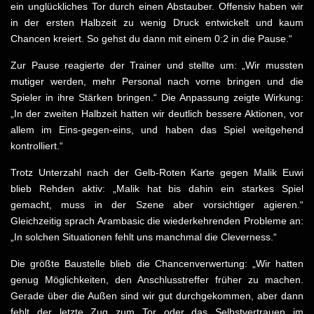
ein unglückliches Tor durch einen Abstauber. Offensiv haben wir
in der ersten Halbzeit zu wenig Druck entwickelt und kaum
Chancen kreiert. So gehst du dann mit einem 0:2 in die Pause.“
Zur Pause reagierte der Trainer und stellte um: „Wir mussten
mutiger werden, mehr Personal nach vorne bringen und die
Spieler in ihre Stärken bringen.“ Die Anpassung zeigte Wirkung:
„In der zweiten Halbzeit hatten wir deutlich bessere Aktionen, vor
allem im Eins-gegen-eins, und haben das Spiel weitgehend
kontrolliert.“
Trotz Unterzahl nach der Gelb-Roten Karte gegen Malik Euwi
blieb Rehden aktiv: „Malik hat bis dahin ein starkes Spiel
gemacht, muss in der Szene aber vorsichtiger agieren.“
Gleichzeitig sprach Arambasic die wiederkehrenden Probleme an:
„In solchen Situationen fehlt uns manchmal die Cleverness.“
Die größte Baustelle blieb die Chancenverwertung: „Wir hatten
genug Möglichkeiten, den Anschlusstreffer früher zu machen.
Gerade über die Außen sind wir gut durchgekommen, aber dann
fehlt der letzte Zug zum Tor oder das Selbstvertrauen im