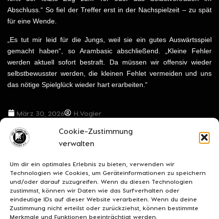
Abschluss.“ So fiel der Treffer erst in der Nachspielzeit – zu spät
für eine Wende.
„Es tut mir leid für die Jungs, weil sie ein gutes Auswärtsspiel
gemacht haben“, so Arambasic abschließend. „Kleine Fehler
werden aktuell sofort bestraft. Da müssen wir offensiv wieder
selbstbewusster werden, die kleinen Fehlet vermeiden und uns
das nötige Spielglück wieder hart erarbeiten.“
März 30, 2026
H.Vogler
Cookie-Zustimmung
VORIGER BEITRAG
NÄCHSTER BEITRAG
verwalten
***Geduld und Durchschlagskraft gefragt: BSV reist nach Hildesheim***
***Herzlichen Glückwunsch***
Um dir ein optimales Erlebnis zu bieten, verwenden wir
Technologien wie Cookies, um Geräteinformationen zu speichern
und/oder darauf zuzugreifen. Wenn du diesen Technologien
zustimmst, können wir Daten wie das Surfverhalten oder
eindeutige IDs auf dieser Website verarbeiten. Wenn du deine
Zustimmung nicht erteilst oder zurückziehst, können bestimmte
Merkmale und Funktionen beeinträchtigt werden.