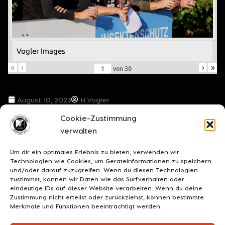
Vogler Images
«
‹
›
»
von
30
August 10, 2023
H.Vogler
Cookie-Zustimmung
VORIGER BEITRAG
NÄCHSTER BEITRAG
verwalten
Der Krombacher NFV Pokal ruft nach Egestorf!
Kurzfristig eingeschobenes Testspiel beim Drittligisten SC Verl
Um dir ein optimales Erlebnis zu bieten, verwenden wir
Technologien wie Cookies, um Geräteinformationen zu speichern
und/oder darauf zuzugreifen. Wenn du diesen Technologien
zustimmst, können wir Daten wie das Surfverhalten oder
eindeutige IDs auf dieser Website verarbeiten. Wenn du deine
Zustimmung nicht erteilst oder zurückziehst, können bestimmte
Merkmale und Funktionen beeinträchtigt werden.