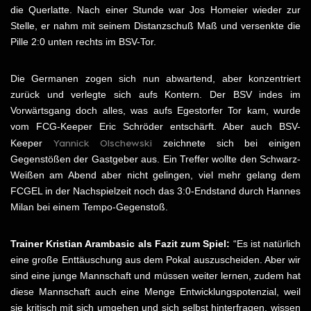
die Querlatte. Nach einer Stunde war Jos Homeier wieder zur
Stelle, er nahm mit seinem Distanzschuß Maß und versenkte die
Pille 2:0 unten rechts im BSV-Tor.
Die Germanen zogen sich nun abwartend, aber konzentriert
zurück und verlegte sich aufs Kontern. Der BSV indes im
Vorwärtsgang doch alles, was aufs Egestorfer Tor kam, wurde
vom FCG-Keeper Eric Schröder entschärft. Aber auch BSV-
Yannick Olschewski
Keeper
zeichnete sich bei einigen
Gegenstößen der Gastgeber aus. Ein Treffer wollte den Schwarz-
Weißen am Abend aber nicht gelingen, viel mehr gelang dem
FCGEL in der Nachspielzeit noch das 3:0-Endstand durch Hannes
Milan bei einem Tempo-Gegenstoß.
Trainer Kristian Arambasic als Fazit zum Spiel:
“Es ist natürlich
eine große Enttäuschung aus dem Pokal auszuscheiden. Aber wir
sind eine junge Mannschaft und müssen weiter lernen, zudem hat
diese Mannschaft auch eine Menge Entwicklungspotenzial, weil
sie kritisch mit sich umgehen und sich selbst hinterfragen, wissen