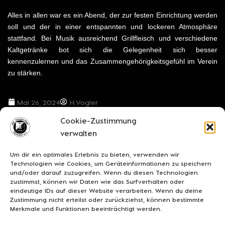
Alles in allen war es ein Abend, der zur festen Einrichtung werden
soll und der in einer entspannten und lockeren Atmosphäre
stattfand. Bei Musik ausreichend Grillfleisch und verschiedene
Kaltgetränke bot sich die Gelegenheit sich besser
kennenzulernen und das Zusammengehörigkeitsgefühl im Verein
zu stärken.
Mai 26, 2024
H.Vogler
Cookie-Zustimmung
VORIGER BEITRAG
NÄCHSTER BEITRAG
verwalten
Rehden lässt schweren Herzens Tony Lesueur gehen
Nick bleibt.
Um dir ein optimales Erlebnis zu bieten, verwenden wir
Technologien wie Cookies, um Geräteinformationen zu speichern
und/oder darauf zuzugreifen. Wenn du diesen Technologien
zustimmst, können wir Daten wie das Surfverhalten oder
eindeutige IDs auf dieser Website verarbeiten. Wenn du deine
Zustimmung nicht erteilst oder zurückziehst, können bestimmte
Merkmale und Funktionen beeinträchtigt werden.