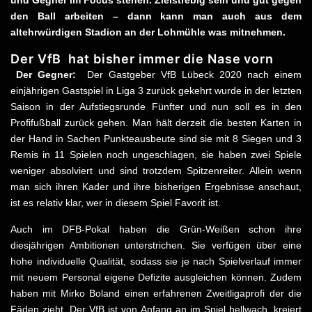
und Gegner im Focus stehen. Zielstrebig sein und gut gegen
den Ball arbeiten – dann kann man auch aus dem
altehrwürdigen Stadion an der Lohmühle was mitnehmen.
Der VfB hat bisher immer die Nase vor
n
Der Gegner:
Der Gastgeber VfB Lübeck 2020 nach einem
einjährigen Gastspiel in Liga 3 zurück gekehrt wurde in der letzten
Saison in der Aufstiegsrunde Fünfter und nun soll es in den
Profifußball zurück gehen. Man hält derzeit die besten Karten in
der Hand in Sachen Punkteausbeute sind sie mit 8 Siegen und 3
Remis in 11 Spielen noch ungeschlagen, sie haben zwei Spiele
weniger absolviert und sind trotzdem Spitzenreiter. Allein wenn
man sich ihren Kader und ihre bisherigen Ergebnisse anschaut,
ist es relativ klar, wer in diesem Spiel Favorit ist.
Auch im DFB-Pokal haben die Grün-Weißen schon ihre
diesjährigen Ambitionen unterstrichen. Sie verfügen über eine
hohe individuelle Qualität, sodass sie je nach Spielverlauf immer
mit neuem Personal eigene Defizite ausgleichen können. Zudem
haben mit Mirko Boland einen erfahrenen Zweitligaprofi der die
Fäden zieht. Der VfB ist von Anfang an im Spiel hellwach, kreiert