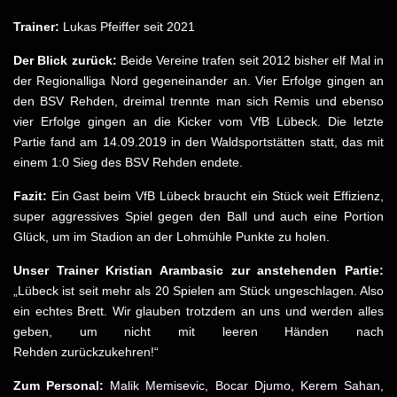
Trainer:
Lukas Pfeiffer seit 2021
Der Blick zurück:
Beide Vereine trafen seit 2012 bisher elf Mal in
der Regionalliga Nord gegeneinander an.
Vier Erfolge gingen an
den BSV Rehden, dreimal trennte man sich Remis und ebenso
vier Erfolge gingen an die Kicker vom VfB Lübeck. Die letzte
Partie fand am 14.09.2019 in den Waldsportstätten statt, das mit
einem 1:0 Sieg des BSV Rehden endete.
Fazit:
Ein Gast beim VfB Lübeck braucht ein Stück weit Effizienz,
super aggressives Spiel gegen den Ball und auch eine Portion
Glück, um im Stadion an der Lohmühle Punkte zu holen.
Unser Trainer Kristian Arambasic zur anstehenden Partie:
„Lübeck ist seit mehr als 20 Spielen am Stück ungeschlagen. Also
ein echtes Brett. Wir glauben trotzdem an uns und werden alles
geben, um nicht mit leeren Händen nach
Rehden zurückzukehren!“
Zum Personal:
Malik Memisevic, Bocar Djumo, Kerem Sahan,