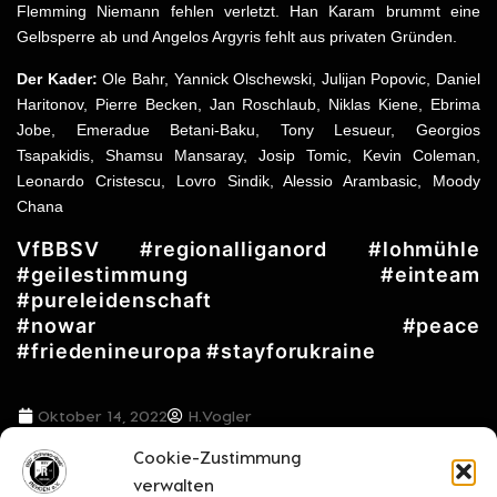
Flemming Niemann fehlen verletzt. Han Karam brummt eine
Gelbsperre ab und Angelos Argyris fehlt aus privaten Gründen.
Der Kader:
Ole Bahr, Yannick Olschewski, Julijan Popovic, Daniel
Haritonov, Pierre Becken, Jan Roschlaub, Niklas Kiene, Ebrima
Jobe, Emeradue Betani-Baku, Tony Lesueur, Georgios
Tsapakidis, Shamsu Mansaray, Josip Tomic, Kevin Coleman,
Leonardo Cristescu, Lovro Sindik, Alessio Arambasic, Moody
Chana
VfBBSV #regionalliganord #lohmühle
#geilestimmung #einteam
#pureleidenschaft
#nowar #peace
#friedenineuropa #stayforukraine
Oktober 14, 2022
H.Vogler
Cookie-Zustimmung
VORIGER BEITRAG
NÄCHSTER BEITRAG
verwalten
“Es war ein Bonusspiel” – dass mit Enttäuschung für den Titelverteidiger endet
Die Jungs vom VfB Lübeck lassen gegen den BSV Rehden gehörig ihre Muskeln spielen