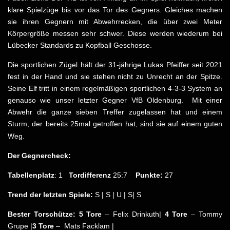
klare Spielzüge bis vor das Tor des Gegners. Gleiches machen
sie ihren Gegnern mit Abwehrrecken, die über zwei Meter
Körpergröße messen sehr schwer. Diese werden wiederum bei
Lübecker Standards zu Kopfball Geschosse.
Die sportlichen Zügel hält der 31-jährige Lukas Pfeiffer seit 2021
fest in der Hand und sie stehen nicht zu Unrecht an der Spitze.
Seine Elf tritt in einem regelmäßigen sportlichen 4-3-3 System an
genauso wie unser letzter Gegner VfB Oldenburg. Mit einer
Abwehr die ganze sieben Treffer zugelassen hat und einem
Sturm, der bereits 25mal getroffen hat, sind sie auf einem guten
Weg.
Der Gegnercheck:
Tabellenplatz
: 1
Tordifferenz
25:7
Punkte:
27
Trend der letzten Spiele:
S | S | U | S| S
Bester Torschütze:
5 Tore
– Felix Drinkuth|
4
Tore
– Tommy
Grupe |
3 Tore
– Mats Facklam |