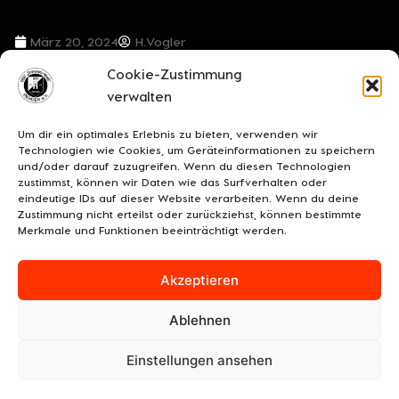
März 20, 2024
H.Vogler
Cookie-Zustimmung
VORIGER BEITRAG
NÄCHSTER BEITRAG
verwalten
2:0! Der BSV Rehden empfängt den Rotenburger SV gerne weiter!
Daniel Kossenjans wird neuer U19 Cheftrainer!
Um dir ein optimales Erlebnis zu bieten, verwenden wir
Technologien wie Cookies, um Geräteinformationen zu speichern
und/oder darauf zuzugreifen. Wenn du diesen Technologien
zustimmst, können wir Daten wie das Surfverhalten oder
eindeutige IDs auf dieser Website verarbeiten. Wenn du deine
Zustimmung nicht erteilst oder zurückziehst, können bestimmte
Merkmale und Funktionen beeinträchtigt werden.
Akzeptieren
Ablehnen
UNSERE SPONSOREN
KONTAKT
IMPRESSUM
Einstellungen ansehen
DATENSCHUTZ/COOKIES
COOKIE-RICHTLINIE (EU)
© 2026 BSV "Schwarz-Weiß" Rehden e.V.