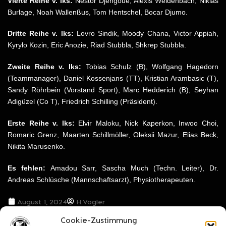
Vierte Reihe v. lks:
Nestor Djengoue, Alexis Weidenbach, Niklas
Burlage, Noah Wallenßus, Tom Hentschel, Bocar Djumo.
Dritte Reihe v. lks:
Lovro Sindik, Moody Chana, Victor Appiah,
Kyrylo Kozin, Eric Anozie, Riad Stubbla, Shkrep Stubbla.
Zweite Reihe v. lks:
Tobias Schulz (B), Wolfgang Hagedorn
(Teammanager), Daniel Kossenjans (TT), Kristian Arambasic (T),
Sandy Röhrbein (Vorstand Sport), Marc Hedderich (B), Seyhan
Adigüzel (Co T), Friedrich Schilling (Präsident).
Erste Reihe v. lks:
Elvir Maloku, Nick Kaperkon, Inwoo Choi,
Romaric Grenz, Maarten Schillmöller, Oleksii Mazur, Elias Beck,
Nikita Marusenko.
Es fehlen:
Amadou Sarr, Sascha Much (Techn. Leiter), Dr.
Andreas Schlüsche (Mannschaftsarzt), Physiotherapeuten.
August 1, 2024
H.Vogler
Cookie-Zustimmung
VORIGER BEITRAG
NÄCHSTER BEITRAG