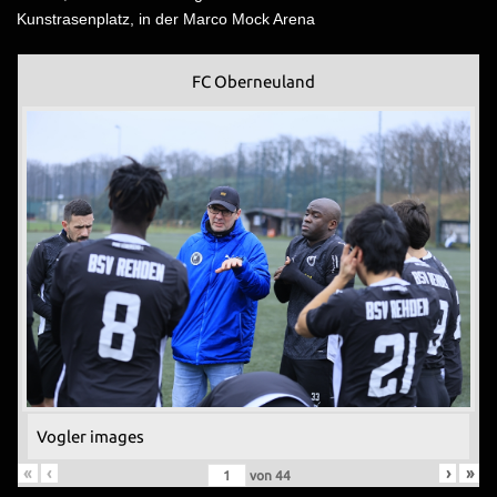
Kunstrasenplatz, in der Marco Mock Arena
FC Oberneuland
Vogler images
«
‹
›
»
von
44