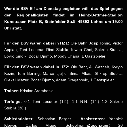
Wer die BSV Elf am Dienstag begleiten will, das Spiel gegen
den Regionalligisten findet im Heinz-Dettmer-Stadion
Kunstrasen Platz B, Steinfelder Str.5, 49393 Lohne um 19:00
Uhr statt.
Für den BSV waren dabei in HZ1:
Ole Bahr, Josip Tomic, Victor
Appiah, Toni Lesueur, Riad Stublla, Inwoo Choi, Shkrep Stublla,
Lovro Sindik, Bocar Djumo, Moody Chana, 1 Gastspieler
Für den BSV waren dabei in HZ2:
Ole Bahr, Ali Wazneh, Kyrylo
Kozin, Tom Berling, Marco Ljuljic, Simar Alkas, Shkrep Stublla,
Oleksii Mazur, Bocar Djumo, Adem Draganovic, 1 Gastspieler.
Trainer:
Kristian Arambasic
Torfolge:
0:1 Toni Lesueur (12.); 1:1 N.N. (14.) 1:2 Shkrep
Stublla (36.)
Schiedsrichter:
Sebastian Berger –
Assistenten:
Yannick
Klewer, Carlos Miguel Schoolmann
Zuschauer:
20