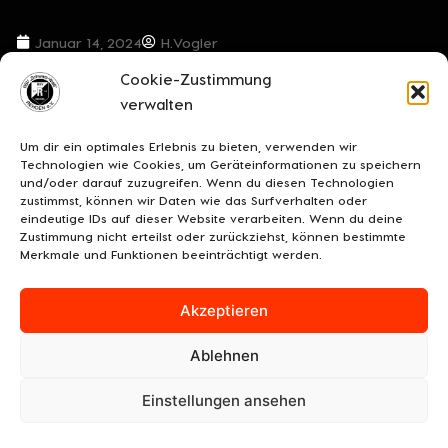
Januar 14, 2024
H.Vogler
Cookie-Zustimmung
VORIGER BEITRAG
NÄCHSTER BEITRAG
verwalten
Mitgliederversammlung Ballsportverein SW Rehden von 1954 e.V.
2:2 – Intensives Testspiel beim Regionalligisten Lohne
Um dir ein optimales Erlebnis zu bieten, verwenden wir
Technologien wie Cookies, um Geräteinformationen zu speichern
und/oder darauf zuzugreifen. Wenn du diesen Technologien
zustimmst, können wir Daten wie das Surfverhalten oder
eindeutige IDs auf dieser Website verarbeiten. Wenn du deine
Zustimmung nicht erteilst oder zurückziehst, können bestimmte
Merkmale und Funktionen beeinträchtigt werden.
Akzeptieren
Ablehnen
UNSERE SPONSOREN
KONTAKT
IMPRESSUM
Einstellungen ansehen
DATENSCHUTZ/COOKIES
COOKIE-RICHTLINIE (EU)
© 2026 BSV "Schwarz-Weiß" Rehden e.V.