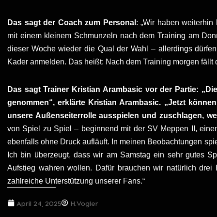
Das sagt der Coach zum Personal
: „Wir haben weiterhin 
mit einem kleinem Schmunzeln nach dem Training am Donner
dieser Woche wieder die Qual der Wahl – allerdings dürfen
Kader anmelden. Das heißt: Nach dem Training morgen fällt
Das sagt Trainer Kristian Arambasic vor der Partie: „D
genommen“, erklärte Kristian Arambasic. „Jetzt können 
unsere Außenseiterrolle ausspielen und zuschlagen, w
von Spiel zu Spiel – beginnend mit der SV Meppen II, einem
ebenfalls ohne Druck aufläuft. In meinen Beobachtungen spie
Ich bin überzeugt, dass wir am Samstag ein sehr gutes S
Aufstieg wahren wollen. Dafür brauchen wir natürlich dr
zahlreiche Unterstützung unserer Fans.“
April 24, 2025
H.Vogler