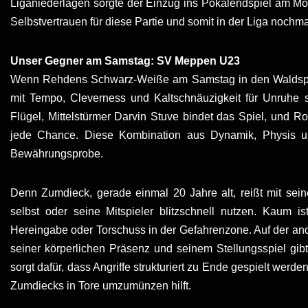
Liganiederlagen sorgte der Einzug ins Pokalendspiel am Mo
Selbstvertrauen für diese Partie und somit in der Liga nochm
Unser Gegner am Samstag: SV Meppen U23
Wenn Rehdens Schwarz-Weiße am Samstag in den Waldsportstät
mit Tempo, Cleverness und Kaltschnäuzigkeit für Unruhe 
Flügel, Mittelstürmer Darvin Stuve bindet das Spiel, und R
jede Chance. Diese Kombination aus Dynamik, Physis und
Bewährungsprobe.
Denn Zumdieck, gerade einmal 20 Jahre alt, reißt mit seine
selbst oder seine Mitspieler blitzschnell nutzen. Kaum is
Hereingabe oder Torschuss in der Gefahrenzone. Auf der ande
seiner körperlichen Präsenz und seinem Stellungsspiel gib
sorgt dafür, dass Angriffe strukturiert zu Ende gespielt werde
Zumdiecks in Tore umzumünzen hilft.