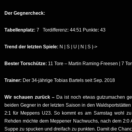
Der Gegnercheck:
Tabellenplatz:
7 Tordifferenz
:
44:51 Punkte
:
43
Trend der letzten Spiele:
N | S | U | N | S |->
Bester Torschütze:
11 Tore – Martin Raming-Freesen | 7 To
Trainer:
Der 34-jährige Tobias Bartels seit Sep. 2018
Wir schauen zurück –
Da ist noch etwas gutzumachen ge
beiden Gegner in der letzten Saison in den Waldsportstätte
2:1 für Meppens U23. So kommt es am Samstag wohl zu
Rehden möchte dem Meppener Nachwuchs, nach dem 2:0 Au
Suppe zu spucken und dreifach zu punkten. Damit die Chance