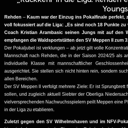
Youngs
Rehden
–
Kaum war der Einzug ins Pokalfinale perfekt,
voll fokussiert auf die Liga: „Es sind noch 18 Punkte z
Coach Kristian Arambasic seinen Jungs mit auf den W
empfangen die Waldsportstätten den SV Meppen II zum 31
Der Pokaljubel ist verklungen – ab jetzt gilt volle Konzent
Mannschaft nach Rehden, die in der Saison 2024/25 als amb
individuelle Klasse mit mannschaftlicher Geschlossenhe
ausgerichtet. Sie stellen sich nicht hinten rein, sondern s
allen Bereichen.
Der SV Meppen II verfolgt mehrere Ziele: Er ist Sprungbrett f
sollen, und zugleich aktuell Siebter der Oberliga Niedersa
vielversprechenden Nachwuchsspielern peilt Meppen eine Plat
in der Liga zu etablieren.
Zuletzt gegen den SV Wilhelmshaven und im NFV-Poka