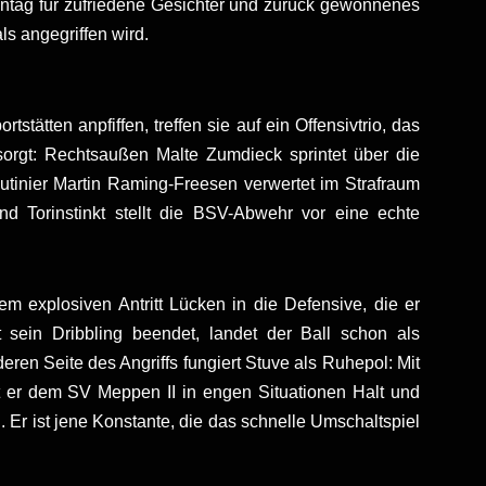
ntag für zufriedene Gesichter und zurück gewonnenes
als angegriffen wird.
ten anpfiffen, treffen sie auf ein Offensivtrio, das
sorgt: Rechtsaußen Malte Zumdieck sprintet über die
outinier Martin Raming-Freesen verwertet im Strafraum
 Torinstinkt stellt die BSV-Abwehr vor eine echte
m explosiven Antritt Lücken in die Defensive, die er
t sein Dribbling beendet, landet der Ball schon als
ren Seite des Angriffs fungiert Stuve als Ruhepol: Mit
t er dem SV Meppen II in engen Situationen Halt und
n. Er ist jene Konstante, die das schnelle Umschaltspiel