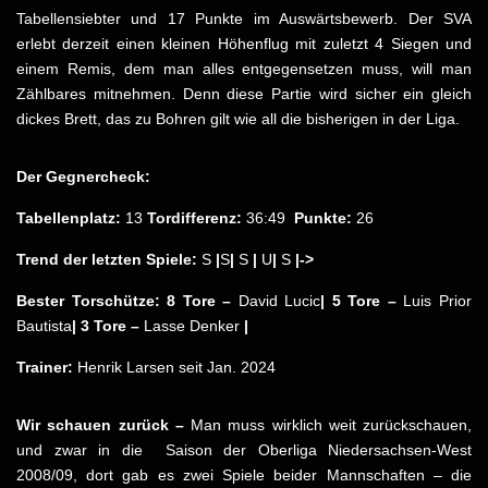
Tabellensiebter und 17 Punkte im Auswärtsbewerb. Der SVA
erlebt derzeit einen kleinen Höhenflug mit zuletzt 4 Siegen und
einem Remis, dem man alles entgegensetzen muss, will man
Zählbares mitnehmen. Denn diese Partie wird sicher ein gleich
dickes Brett, das zu Bohren gilt wie all die bisherigen in der Liga.
Der Gegnercheck:
Tabellenplatz:
13
Tordifferenz:
36:49
Punkte:
26
Trend der letzten Spiele:
S
|
S
|
S
|
U
|
S
|->
Bester Torschütze: 8 Tore –
David Lucic
| 5 Tore –
Luis Prior
Bautista
| 3 Tore –
Lasse Denker
|
Trainer:
Henrik Larsen seit Jan. 2024
Wir schauen zurück –
Man muss wirklich weit zurückschauen,
und zwar in die Saison der Oberliga Niedersachsen-West
2008/09, dort gab es zwei Spiele beider Mannschaften – die