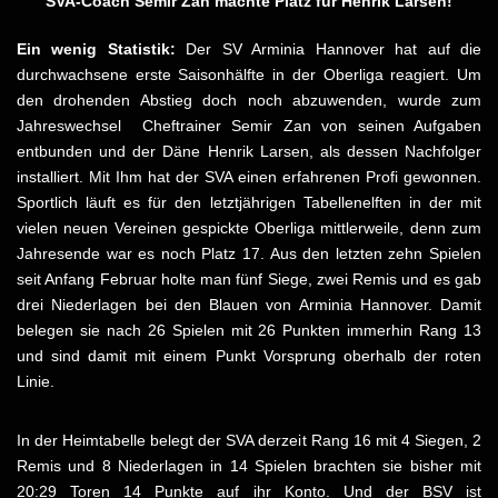
SVA-Coach Semir Zan machte Platz für Henrik Larsen!
Ein wenig Statistik:
Der SV Arminia Hannover hat auf die
durchwachsene erste Saisonhälfte in der Oberliga reagiert. Um
den drohenden Abstieg doch noch abzuwenden, wurde zum
Jahreswechsel Cheftrainer Semir Zan von seinen Aufgaben
entbunden und der Däne Henrik Larsen, als dessen Nachfolger
installiert. Mit Ihm hat der SVA einen erfahrenen Profi gewonnen.
Sportlich läuft es für den letztjährigen Tabellenelften in der mit
vielen neuen Vereinen gespickte Oberliga mittlerweile, denn zum
Jahresende war es noch Platz 17. Aus den letzten zehn Spielen
seit Anfang Februar holte man fünf Siege, zwei Remis und es gab
drei Niederlagen bei den Blauen von Arminia Hannover. Damit
belegen sie nach 26 Spielen mit 26 Punkten immerhin Rang 13
und sind damit mit einem Punkt Vorsprung oberhalb der roten
Linie.
In der Heimtabelle belegt der SVA derzeit Rang 16 mit 4 Siegen, 2
Remis und 8 Niederlagen in 14 Spielen brachten sie bisher mit
20:29 Toren 14 Punkte auf ihr Konto. Und der BSV ist