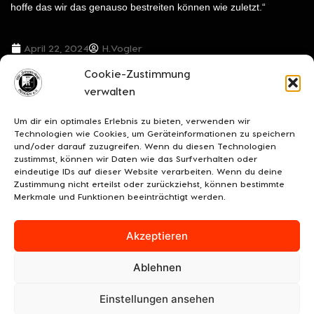
hoffe das wir das genauso bestreiten können wie zuletzt.“
April 22, 2024
H.Vogler
Cookie-Zustimmung
VORIGER BEITRAG
NÄCHSTER BEITRAG
verwalten
3:0 Sieg – Der BSV heute enorm ausgelaugt aber glücklich
1:1 – Rehdens Kicker mit Remis – und die Serie hat Bestand
Um dir ein optimales Erlebnis zu bieten, verwenden wir
Technologien wie Cookies, um Geräteinformationen zu speichern
und/oder darauf zuzugreifen. Wenn du diesen Technologien
zustimmst, können wir Daten wie das Surfverhalten oder
eindeutige IDs auf dieser Website verarbeiten. Wenn du deine
Zustimmung nicht erteilst oder zurückziehst, können bestimmte
Merkmale und Funktionen beeinträchtigt werden.
Akzeptieren
Ablehnen
UNSERE SPONSOREN
KONTAKT
IMPRESSUM
Einstellungen ansehen
DATENSCHUTZ/COOKIES
COOKIE-RICHTLINIE (EU)