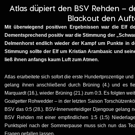
Atlas düpiert den BSV Rehden – d
Blackout den Auft
Mit überwiegend positiven Ergebnissen war die Elf 
Dementsprechend positiv war die Stimmung der „Schwar
Delmenhorst endlich wieder der Kampf um Punkte in de
Stimmung sollte der Elf um Kristian Arambasic und se
ließ ihnen anfangs kaum Luft zum Atmen.
Atlas erarbeitete sich sofort die erste Hundertprozentige un
gelang ihnen anschließend durch Brüning (4.) und es fi
Marquardt (16.), wieder Brüning (21.) zum 0:3. Es folgten weite
Goalgetter Rohwedder – in der letzten Saison Torschützenk
BSV das 0:5 (28.). BSV-Innenverteidiger Djengoue gelang no
BSV Rehden mit einer empfindlichen 1:5 (1:5) Niederlage
Punktspiel nach der Sommerpause muss sich nun das Team 
Fragen gefallen lassen.