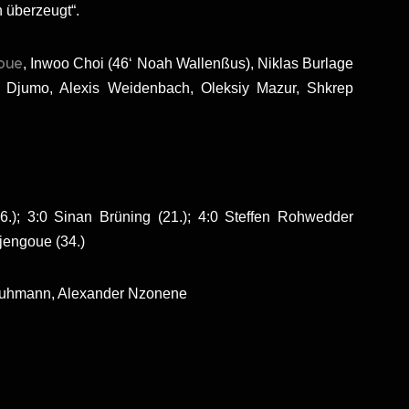
 überzeugt“.
oue
, Inwoo Choi (46‘ Noah Wallenßus), Niklas Burlage
ar Djumo, Alexis Weidenbach, Oleksiy Mazur, Shkrep
6.); 3:0 Sinan Brüning (21.); 4:0 Steffen Rohwedder
Djengoue (34.)
chuhmann, Alexander Nzonene