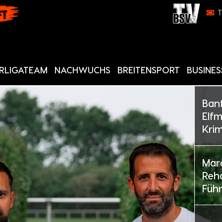
RLIGATEAM
NACHWUCHS
BREITENSPORT
BUSINES
Banf
Elfm
Krim
Mar
Rehd
Führ