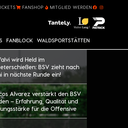
TICKETS
FANSHOP
MITGLIED WERDEN
S
FANBLOCK
WALDSPORTSTÄTTEN
alvi wird Held im
eterschießen: BSV zieht nach
i in nächste Runde ein!
cos Alvarez verstärkt den BSV
en – Erfahrung, Qualität und
ungsstärke für die Offensive