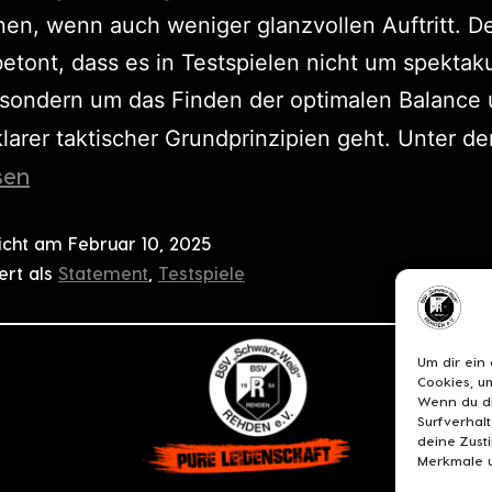
en, wenn auch weniger glanzvollen Auftritt. D
betont, dass es in Testspielen nicht um spektak
 sondern um das Finden der optimalen Balance
larer taktischer Grundprinzipien geht. Unter 
sen
licht am
Februar 10, 2025
ert als
Statement
,
Testspiele
Um dir ein
Cookies, u
Wenn du di
Surfverhal
deine Zust
Merkmale u