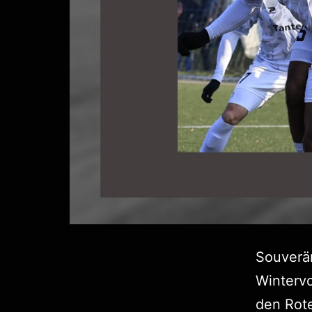
Souverän
Wintervo
den Rot