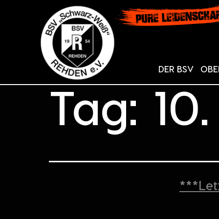
DER BSV
OBE
Tag:
10
***Let