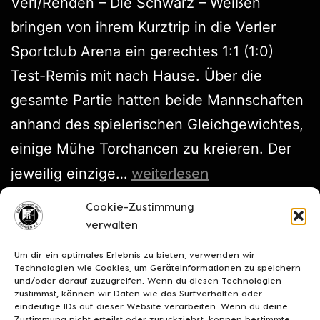
Verl/Rehden – Die Schwarz – Weißen
bringen von ihrem Kurztrip in die Verler
Sportclub Arena ein gerechtes 1:1 (1:0)
Test-Remis mit nach Hause. Über die
gesamte Partie hatten beide Mannschaften
anhand des spielerischen Gleichgewichtes,
einige Mühe Torchancen zu kreieren. Der
weiterlesen
jeweilig einzige…
Cookie-Zustimmung
Veröffentlicht am
August 12, 2023
verwalten
Kategorisiert als
Testspiele
Um dir ein optimales Erlebnis zu bieten, verwenden wir
Technologien wie Cookies, um Geräteinformationen zu speichern
und/oder darauf zuzugreifen. Wenn du diesen Technologien
zustimmst, können wir Daten wie das Surfverhalten oder
eindeutige IDs auf dieser Website verarbeiten. Wenn du deine
Zustimmung nicht erteilst oder zurückziehst, können bestimmte