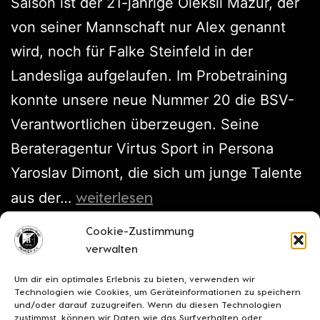
Saison ist der 21-jährige Oleksii Mazur, der
von seiner Mannschaft nur Alex genannt
wird, noch für Falke Steinfeld in der
Landesliga aufgelaufen. Im Probetraining
konnte unsere neue Nummer 20 die BSV-
Verantwortlichen überzeugen. Seine
Berateragentur Virtus Sport in Persona
Yaroslav Dimont, die sich um junge Talente
weiterlesen
aus der…
Cookie-Zustimmung
Veröffentlicht am
Juli 13, 2023
verwalten
Kategorisiert als
Transfers
Um dir ein optimales Erlebnis zu bieten, verwenden wir
Technologien wie Cookies, um Geräteinformationen zu speichern
und/oder darauf zuzugreifen. Wenn du diesen Technologien
zustimmst, können wir Daten wie das Surfverhalten oder