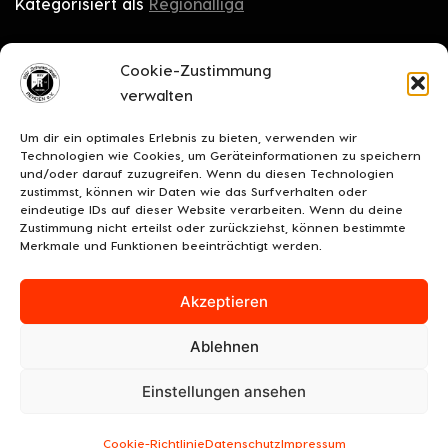
Kategorisiert als
Regionalliga
Cookie-Zustimmung
Ältere
verwalten
Um dir ein optimales Erlebnis zu bieten, verwenden wir
Technologien wie Cookies, um Geräteinformationen zu speichern
und/oder darauf zuzugreifen. Wenn du diesen Technologien
zustimmst, können wir Daten wie das Surfverhalten oder
eindeutige IDs auf dieser Website verarbeiten. Wenn du deine
Zustimmung nicht erteilst oder zurückziehst, können bestimmte
Merkmale und Funktionen beeinträchtigt werden.
Akzeptieren
Ablehnen
UNSERE SPONSOREN
KONTAKT
IMPRESSUM
Einstellungen ansehen
DATENSCHUTZ/COOKIES
COOKIE-RICHTLINIE (EU)
© 2026 BSV "Schwarz-Weiß" Rehden e.V.
Cookie-Richtlinie
Datenschutz
Impressum